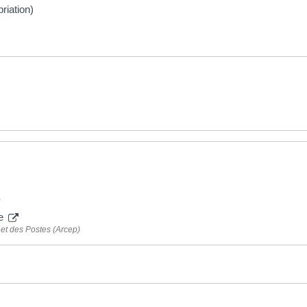
riation)
)
ue
 et des Postes (Arcep)