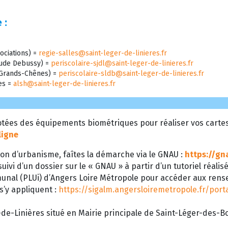
 :
ociations) =
regie-salles@saint-leger-de-linieres.fr
laude Debussy) =
periscolaire-sjdl@saint-leger-de-linieres.fr
s Grands-Chênes) =
periscolaire-sldb@saint-leger-de-linieres.fr
res =
alsh@saint-leger-de-linieres.fr
tées des équipements biométriques pour réaliser vos cartes d
ligne
on d’urbanisme, faîtes la démarche via le GNAU :
https://gn
uivi d’un dossier sur le « GNAU » à partir d’un tutoriel réalis
munal (PLUi) d’Angers Loire Métropole pour accéder aux ren
 s’y appliquent :
https://sigalm.angersloiremetropole.fr/por
de-Linières situé en Mairie principale de Saint-Léger-des-Boi