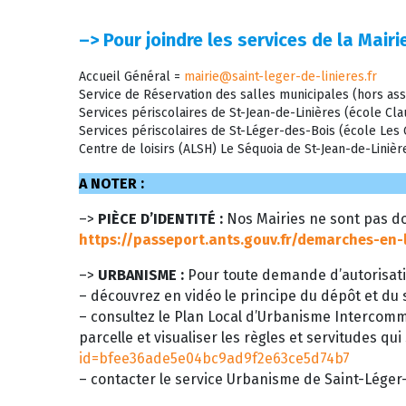
–>
Pour joindre les services de la Mairie
Accueil Général =
mairie@saint-leger-de-linieres.fr
Service de Réservation des salles municipales (hors ass
Services périscolaires de St-Jean-de-Linières (école C
Services périscolaires de St-Léger-des-Bois (école Le
Centre de loisirs (ALSH) Le Séquoia de St-Jean-de-Liniè
A NOTER :
–>
PIÈCE D’IDENTITÉ :
Nos Mairies ne sont pas do
https://passeport.ants.gouv.fr/demarches-en-
–>
URBANISME :
Pour toute demande d’autorisati
– découvrez en vidéo le principe du dépôt et du s
– consultez le Plan Local d’Urbanisme Intercom
parcelle et visualiser les règles et servitudes qui
id=bfee36ade5e04bc9ad9f2e63ce5d74b7
– contacter le service Urbanisme de Saint-Léger-