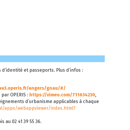
’identité et passeports. Plus d’infos :
au3.operis.fr/angers/gnau/#/
é par OPERIS :
https://vimeo.com/711634230
,
seignements d’urbanisme applicables à chaque
tal/apps/webappviewer/index.html?
s au 02 41 39 55 36.