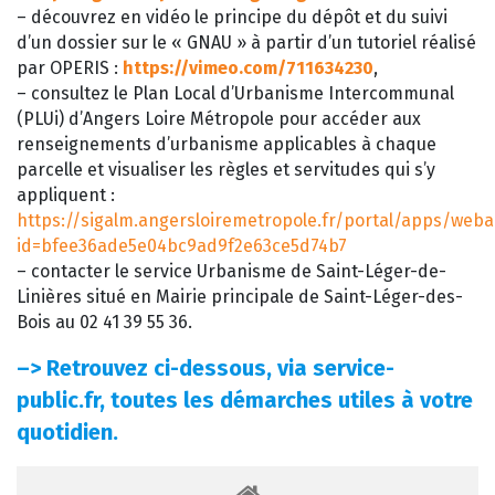
– découvrez en vidéo le principe du dépôt et du suivi
d’un dossier sur le « GNAU » à partir d’un tutoriel réalisé
par OPERIS :
https://vimeo.com/711634230
,
– consultez le Plan Local d’Urbanisme Intercommunal
(PLUi) d’Angers Loire Métropole pour accéder aux
renseignements d’urbanisme applicables à chaque
parcelle et visualiser les règles et servitudes qui s’y
appliquent :
https://sigalm.angersloiremetropole.fr/portal/apps/web
id=bfee36ade5e04bc9ad9f2e63ce5d74b7
– contacter le service Urbanisme de Saint-Léger-de-
Linières situé en Mairie principale de Saint-Léger-des-
Bois au 02 41 39 55 36.
–>
Retrouvez ci-dessous, via service-
public.fr, toutes les démarches utiles à votre
quotidien.