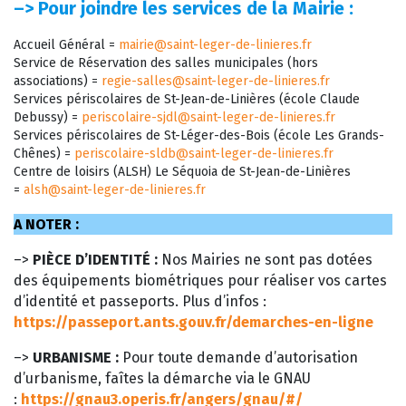
–>
Pour joindre les services de la Mairie :
Accueil Général =
mairie@saint-leger-de-linieres.fr
Service de Réservation des salles municipales (hors
associations) =
regie-salles@saint-leger-de-linieres.fr
Services périscolaires de St-Jean-de-Linières (école Claude
Debussy) =
periscolaire-sjdl@saint-leger-de-linieres.fr
Services périscolaires de St-Léger-des-Bois (école Les Grands-
Chênes) =
periscolaire-sldb@saint-leger-de-linieres.fr
Centre de loisirs (ALSH) Le Séquoia de St-Jean-de-Linières
=
alsh@saint-leger-de-linieres.fr
A NOTER :
–>
PIÈCE D’IDENTITÉ :
Nos Mairies ne sont pas dotées
des équipements biométriques pour réaliser vos cartes
d’identité et passeports. Plus d’infos :
https://passeport.ants.gouv.fr/demarches-en-ligne
–>
URBANISME :
Pour toute demande d’autorisation
d’urbanisme, faîtes la démarche via le GNAU
:
https://gnau3.operis.fr/angers/gnau/#/