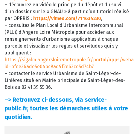
– découvrez en vidéo le principe du dépôt et du suivi
d’un dossier sur le « GNAU » à partir d’un tutoriel réalisé
par OPERIS :
https://vimeo.com/711634230
,
– consultez le Plan Local d’Urbanisme Intercommunal
(PLUi) d’Angers Loire Métropole pour accéder aux
renseignements d’urbanisme applicables à chaque
parcelle et visualiser les règles et servitudes qui s’y
appliquent :
https://sigalm.angersloiremetropole.fr/portal/apps/web
id=bfee36ade5e04bc9ad9f2e63ce5d74b7
– contacter le service Urbanisme de Saint-Léger-de-
Linières situé en Mairie principale de Saint-Léger-des-
Bois au 02 41 39 55 36.
–>
Retrouvez ci-dessous, via service-
public.fr, toutes les démarches utiles à votre
quotidien.