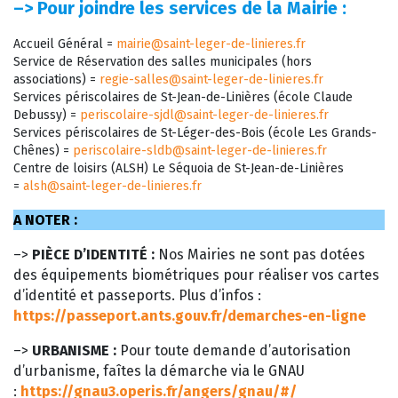
–>
Pour joindre les services de la Mairie :
Accueil Général =
mairie@saint-leger-de-linieres.fr
Service de Réservation des salles municipales (hors
associations) =
regie-salles@saint-leger-de-linieres.fr
Services périscolaires de St-Jean-de-Linières (école Claude
Debussy) =
periscolaire-sjdl@saint-leger-de-linieres.fr
Services périscolaires de St-Léger-des-Bois (école Les Grands-
Chênes) =
periscolaire-sldb@saint-leger-de-linieres.fr
Centre de loisirs (ALSH) Le Séquoia de St-Jean-de-Linières
=
alsh@saint-leger-de-linieres.fr
A NOTER :
–>
PIÈCE D’IDENTITÉ :
Nos Mairies ne sont pas dotées
des équipements biométriques pour réaliser vos cartes
d’identité et passeports. Plus d’infos :
https://passeport.ants.gouv.fr/demarches-en-ligne
–>
URBANISME :
Pour toute demande d’autorisation
d’urbanisme, faîtes la démarche via le GNAU
:
https://gnau3.operis.fr/angers/gnau/#/