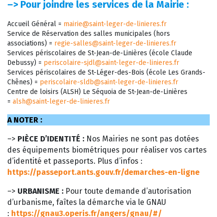
–>
Pour joindre les services de la Mairie :
Accueil Général =
mairie@saint-leger-de-linieres.fr
Service de Réservation des salles municipales (hors
associations) =
regie-salles@saint-leger-de-linieres.fr
Services périscolaires de St-Jean-de-Linières (école Claude
Debussy) =
periscolaire-sjdl@saint-leger-de-linieres.fr
Services périscolaires de St-Léger-des-Bois (école Les Grands-
Chênes) =
periscolaire-sldb@saint-leger-de-linieres.fr
Centre de loisirs (ALSH) Le Séquoia de St-Jean-de-Linières
=
alsh@saint-leger-de-linieres.fr
A NOTER :
–>
PIÈCE D’IDENTITÉ :
Nos Mairies ne sont pas dotées
des équipements biométriques pour réaliser vos cartes
d’identité et passeports. Plus d’infos :
https://passeport.ants.gouv.fr/demarches-en-ligne
–>
URBANISME :
Pour toute demande d’autorisation
d’urbanisme, faîtes la démarche via le GNAU
:
https://gnau3.operis.fr/angers/gnau/#/