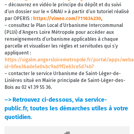
– découvrez en vidéo le principe du dépôt et du suivi
d’un dossier sur le « GNAU » à partir d’un tutoriel réalisé
par OPERIS :
https://vimeo.com/711634230
,
– consultez le Plan Local d’Urbanisme Intercommunal
(PLUi) d’Angers Loire Métropole pour accéder aux
renseignements d’urbanisme applicables à chaque
parcelle et visualiser les règles et servitudes qui s’y
appliquent :
https://sigalm.angersloiremetropole.fr/portal/apps/web
id=bfee36ade5e04bc9ad9f2e63ce5d74b7
– contacter le service Urbanisme de Saint-Léger-de-
Linières situé en Mairie principale de Saint-Léger-des-
Bois au 02 41 39 55 36.
–>
Retrouvez ci-dessous, via service-
public.fr, toutes les démarches utiles à votre
quotidien.