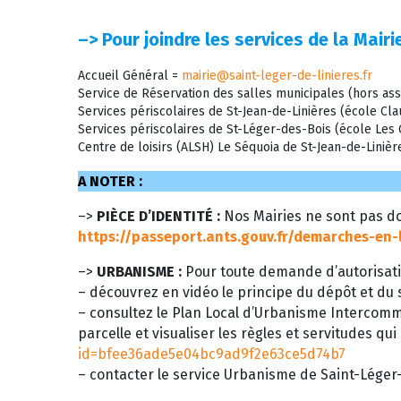
–>
Pour joindre les services de la Mairie
Accueil Général =
mairie@saint-leger-de-linieres.fr
Service de Réservation des salles municipales (hors ass
Services périscolaires de St-Jean-de-Linières (école C
Services périscolaires de St-Léger-des-Bois (école Le
Centre de loisirs (ALSH) Le Séquoia de St-Jean-de-Liniè
A NOTER :
–>
PIÈCE D’IDENTITÉ :
Nos Mairies ne sont pas do
https://passeport.ants.gouv.fr/demarches-en-
–>
URBANISME :
Pour toute demande d’autorisati
– découvrez en vidéo le principe du dépôt et du s
– consultez le Plan Local d’Urbanisme Intercom
parcelle et visualiser les règles et servitudes qui
id=bfee36ade5e04bc9ad9f2e63ce5d74b7
– contacter le service Urbanisme de Saint-Léger-