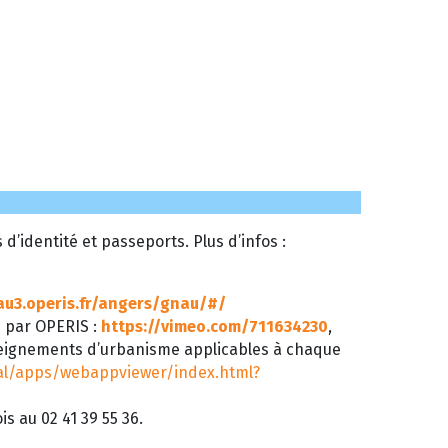
’identité et passeports. Plus d’infos :
au3.operis.fr/angers/gnau/#/
é par OPERIS :
https://vimeo.com/711634230
,
seignements d’urbanisme applicables à chaque
tal/apps/webappviewer/index.html?
s au 02 41 39 55 36.