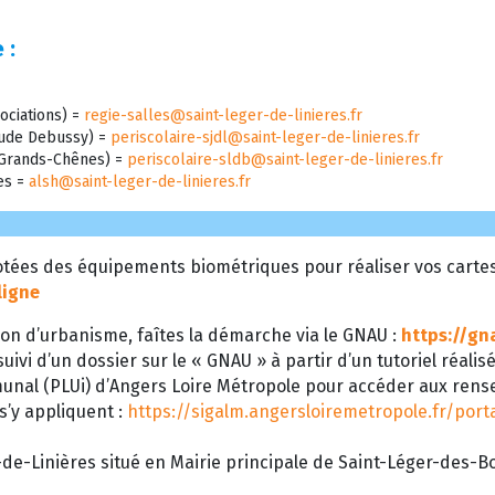
 :
ociations) =
regie-salles@saint-leger-de-linieres.fr
laude Debussy) =
periscolaire-sjdl@saint-leger-de-linieres.fr
s Grands-Chênes) =
periscolaire-sldb@saint-leger-de-linieres.fr
res =
alsh@saint-leger-de-linieres.fr
tées des équipements biométriques pour réaliser vos cartes d
ligne
on d’urbanisme, faîtes la démarche via le GNAU :
https://gn
uivi d’un dossier sur le « GNAU » à partir d’un tutoriel réalis
munal (PLUi) d’Angers Loire Métropole pour accéder aux ren
 s’y appliquent :
https://sigalm.angersloiremetropole.fr/por
de-Linières situé en Mairie principale de Saint-Léger-des-Boi