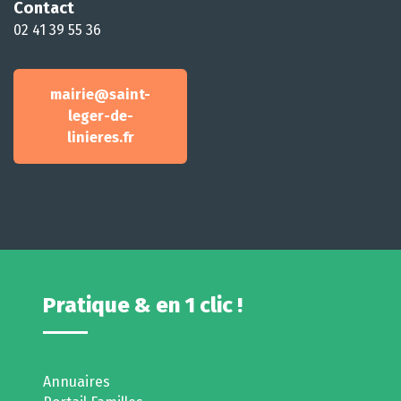
Contact
02 41 39 55 36
mairie@saint-
leger-de-
linieres.fr
Pratique & en 1 clic !
Annuaires