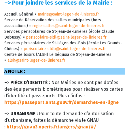
–>
Pour joindre les services de la Mairie :
Accueil Général =
mairie@saint-leger-de-linieres.fr
Service de Réservation des salles municipales (hors
associations) =
regie-salles@saint-leger-de-linieres.fr
Services périscolaires de St-Jean-de-Linières (école Claude
Debussy) =
periscolaire-sjdl@saint-leger-de-linieres.fr
Services périscolaires de St-Léger-des-Bois (école Les Grands-
Chênes) =
periscolaire-sldb@saint-leger-de-linieres.fr
Centre de loisirs (ALSH) Le Séquoia de St-Jean-de-Linières
=
alsh@saint-leger-de-linieres.fr
A NOTER :
–>
PIÈCE D’IDENTITÉ :
Nos Mairies ne sont pas dotées
des équipements biométriques pour réaliser vos cartes
d’identité et passeports. Plus d’infos :
https://passeport.ants.gouv.fr/demarches-en-ligne
–>
URBANISME :
Pour toute demande d’autorisation
d’urbanisme, faîtes la démarche via le GNAU
:
https://gnau3.operis.fr/angers/gnau/#/