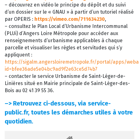
– découvrez en vidéo le principe du dépôt et du suivi
d’un dossier sur le « GNAU » à partir d’un tutoriel réalisé
par OPERIS :
https://vimeo.com/711634230
,
– consultez le Plan Local d’Urbanisme Intercommunal
(PLUi) d’Angers Loire Métropole pour accéder aux
renseignements d’urbanisme applicables à chaque
parcelle et visualiser les règles et servitudes qui s’y
appliquent :
https://sigalm.angersloiremetropole.fr/portal/apps/web
id=bfee36ade5e04bc9ad9f2e63ce5d74b7
– contacter le service Urbanisme de Saint-Léger-de-
Linières situé en Mairie principale de Saint-Léger-des-
Bois au 02 41 39 55 36.
–>
Retrouvez ci-dessous, via service-
public.fr, toutes les démarches utiles à votre
quotidien.