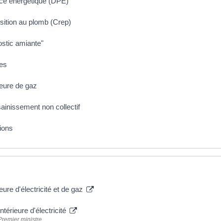
nce énergétique (DPE)
osition au plomb (Crep)
ostic amiante"
ges
rieure de gaz
ssainissement non collectif
tions
ieure d'électricité et de gaz
intérieure d'électricité
 Premier ministre