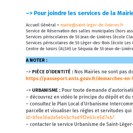
–>
Pour joindre les services de la Mairie
Accueil Général =
mairie@saint-leger-de-linieres.fr
Service de Réservation des salles municipales (hors ass
Services périscolaires de St-Jean-de-Linières (école C
Services périscolaires de St-Léger-des-Bois (école Le
Centre de loisirs (ALSH) Le Séquoia de St-Jean-de-Liniè
A NOTER :
–>
PIÈCE D’IDENTITÉ :
Nos Mairies ne sont pas do
https://passeport.ants.gouv.fr/demarches-en-
–>
URBANISME :
Pour toute demande d’autorisati
– découvrez en vidéo le principe du dépôt et du s
– consultez le Plan Local d’Urbanisme Intercom
parcelle et visualiser les règles et servitudes qui
id=bfee36ade5e04bc9ad9f2e63ce5d74b7
– contacter le service Urbanisme de Saint-Léger-