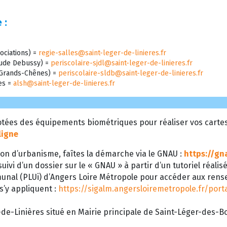
 :
ociations) =
regie-salles@saint-leger-de-linieres.fr
laude Debussy) =
periscolaire-sjdl@saint-leger-de-linieres.fr
s Grands-Chênes) =
periscolaire-sldb@saint-leger-de-linieres.fr
res =
alsh@saint-leger-de-linieres.fr
tées des équipements biométriques pour réaliser vos cartes d
ligne
on d’urbanisme, faîtes la démarche via le GNAU :
https://gn
uivi d’un dossier sur le « GNAU » à partir d’un tutoriel réalis
munal (PLUi) d’Angers Loire Métropole pour accéder aux ren
 s’y appliquent :
https://sigalm.angersloiremetropole.fr/por
de-Linières situé en Mairie principale de Saint-Léger-des-Boi