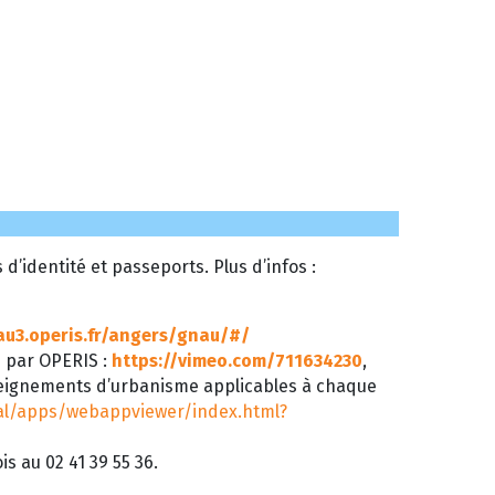
’identité et passeports. Plus d’infos :
au3.operis.fr/angers/gnau/#/
é par OPERIS :
https://vimeo.com/711634230
,
seignements d’urbanisme applicables à chaque
tal/apps/webappviewer/index.html?
s au 02 41 39 55 36.