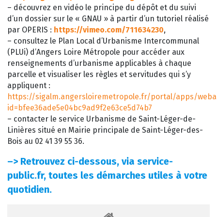
– découvrez en vidéo le principe du dépôt et du suivi
d’un dossier sur le « GNAU » à partir d’un tutoriel réalisé
par OPERIS :
https://vimeo.com/711634230
,
– consultez le Plan Local d’Urbanisme Intercommunal
(PLUi) d’Angers Loire Métropole pour accéder aux
renseignements d’urbanisme applicables à chaque
parcelle et visualiser les règles et servitudes qui s’y
appliquent :
https://sigalm.angersloiremetropole.fr/portal/apps/web
id=bfee36ade5e04bc9ad9f2e63ce5d74b7
– contacter le service Urbanisme de Saint-Léger-de-
Linières situé en Mairie principale de Saint-Léger-des-
Bois au 02 41 39 55 36.
–>
Retrouvez ci-dessous, via service-
public.fr, toutes les démarches utiles à votre
quotidien.