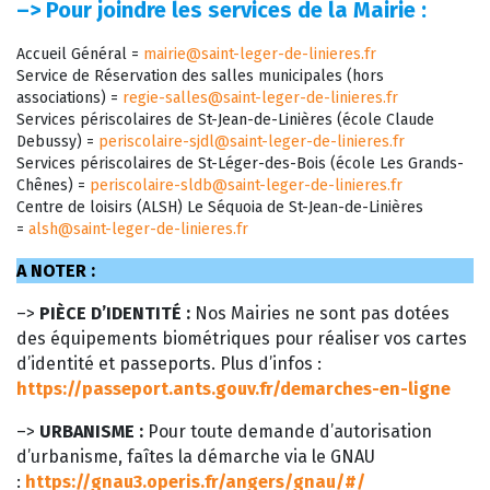
–>
Pour joindre les services de la Mairie :
Accueil Général =
mairie@saint-leger-de-linieres.fr
Service de Réservation des salles municipales (hors
associations) =
regie-salles@saint-leger-de-linieres.fr
Services périscolaires de St-Jean-de-Linières (école Claude
Debussy) =
periscolaire-sjdl@saint-leger-de-linieres.fr
Services périscolaires de St-Léger-des-Bois (école Les Grands-
Chênes) =
periscolaire-sldb@saint-leger-de-linieres.fr
Centre de loisirs (ALSH) Le Séquoia de St-Jean-de-Linières
=
alsh@saint-leger-de-linieres.fr
A NOTER :
–>
PIÈCE D’IDENTITÉ :
Nos Mairies ne sont pas dotées
des équipements biométriques pour réaliser vos cartes
d’identité et passeports. Plus d’infos :
https://passeport.ants.gouv.fr/demarches-en-ligne
–>
URBANISME :
Pour toute demande d’autorisation
d’urbanisme, faîtes la démarche via le GNAU
:
https://gnau3.operis.fr/angers/gnau/#/