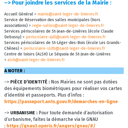
–>
Pour joindre les services de la Mairie :
Accueil Général =
mairie@saint-leger-de-linieres.fr
Service de Réservation des salles municipales (hors
associations) =
regie-salles@saint-leger-de-linieres.fr
Services périscolaires de St-Jean-de-Linières (école Claude
Debussy) =
periscolaire-sjdl@saint-leger-de-linieres.fr
Services périscolaires de St-Léger-des-Bois (école Les Grands-
Chênes) =
periscolaire-sldb@saint-leger-de-linieres.fr
Centre de loisirs (ALSH) Le Séquoia de St-Jean-de-Linières
=
alsh@saint-leger-de-linieres.fr
A NOTER :
–>
PIÈCE D’IDENTITÉ :
Nos Mairies ne sont pas dotées
des équipements biométriques pour réaliser vos cartes
d’identité et passeports. Plus d’infos :
https://passeport.ants.gouv.fr/demarches-en-ligne
–>
URBANISME :
Pour toute demande d’autorisation
d’urbanisme, faîtes la démarche via le GNAU
:
https://gnau3.operis.fr/angers/gnau/#/