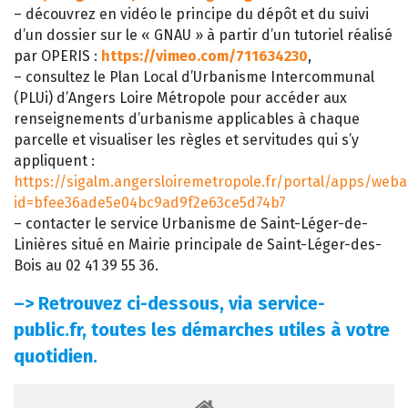
– découvrez en vidéo le principe du dépôt et du suivi
d’un dossier sur le « GNAU » à partir d’un tutoriel réalisé
par OPERIS :
https://vimeo.com/711634230
,
– consultez le Plan Local d’Urbanisme Intercommunal
(PLUi) d’Angers Loire Métropole pour accéder aux
renseignements d’urbanisme applicables à chaque
parcelle et visualiser les règles et servitudes qui s’y
appliquent :
https://sigalm.angersloiremetropole.fr/portal/apps/web
id=bfee36ade5e04bc9ad9f2e63ce5d74b7
– contacter le service Urbanisme de Saint-Léger-de-
Linières situé en Mairie principale de Saint-Léger-des-
Bois au 02 41 39 55 36.
–>
Retrouvez ci-dessous, via service-
public.fr, toutes les démarches utiles à votre
quotidien.