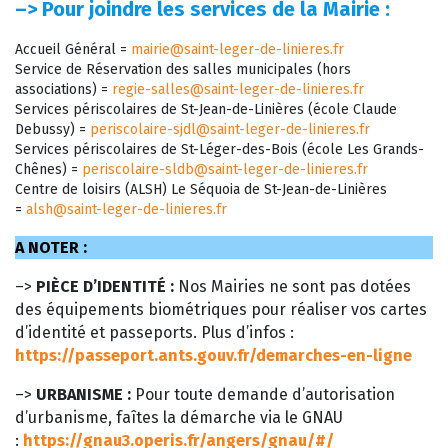
–>
Pour joindre les services de la Mairie :
Accueil Général =
mairie@saint-leger-de-linieres.fr
Service de Réservation des salles municipales (hors
associations) =
regie-salles@saint-leger-de-linieres.fr
Services périscolaires de St-Jean-de-Linières (école Claude
Debussy) =
periscolaire-sjdl@saint-leger-de-linieres.fr
Services périscolaires de St-Léger-des-Bois (école Les Grands-
Chênes) =
periscolaire-sldb@saint-leger-de-linieres.fr
Centre de loisirs (ALSH) Le Séquoia de St-Jean-de-Linières
=
alsh@saint-leger-de-linieres.fr
A NOTER :
–>
PIÈCE D’IDENTITÉ :
Nos Mairies ne sont pas dotées
des équipements biométriques pour réaliser vos cartes
d’identité et passeports. Plus d’infos :
https://passeport.ants.gouv.fr/demarches-en-ligne
–>
URBANISME :
Pour toute demande d’autorisation
d’urbanisme, faîtes la démarche via le GNAU
:
https://gnau3.operis.fr/angers/gnau/#/