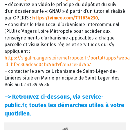
– découvrez en vidéo le principe du dépôt et du suivi
d’un dossier sur le « GNAU » à partir d’un tutoriel réalisé
par OPERIS :
https://vimeo.com/711634230
,
– consultez le Plan Local d’Urbanisme Intercommunal
(PLUi) d’Angers Loire Métropole pour accéder aux
renseignements d’urbanisme applicables à chaque
parcelle et visualiser les règles et servitudes qui s’y
appliquent :
https://sigalm.angersloiremetropole.fr/portal/apps/web
id=bfee36ade5e04bc9ad9f2e63ce5d74b7
– contacter le service Urbanisme de Saint-Léger-de-
Linières situé en Mairie principale de Saint-Léger-des-
Bois au 02 41 39 55 36.
–>
Retrouvez ci-dessous, via service-
public.fr, toutes les démarches utiles à votre
quotidien.