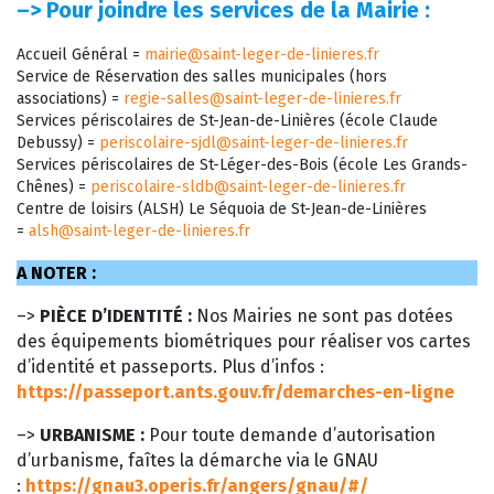
–>
Pour joindre les services de la Mairie :
Accueil Général =
mairie@saint-leger-de-linieres.fr
Service de Réservation des salles municipales (hors
associations) =
regie-salles@saint-leger-de-linieres.fr
Services périscolaires de St-Jean-de-Linières (école Claude
Debussy) =
periscolaire-sjdl@saint-leger-de-linieres.fr
Services périscolaires de St-Léger-des-Bois (école Les Grands-
Chênes) =
periscolaire-sldb@saint-leger-de-linieres.fr
Centre de loisirs (ALSH) Le Séquoia de St-Jean-de-Linières
=
alsh@saint-leger-de-linieres.fr
A NOTER :
–>
PIÈCE D’IDENTITÉ :
Nos Mairies ne sont pas dotées
des équipements biométriques pour réaliser vos cartes
d’identité et passeports. Plus d’infos :
https://passeport.ants.gouv.fr/demarches-en-ligne
–>
URBANISME :
Pour toute demande d’autorisation
d’urbanisme, faîtes la démarche via le GNAU
:
https://gnau3.operis.fr/angers/gnau/#/