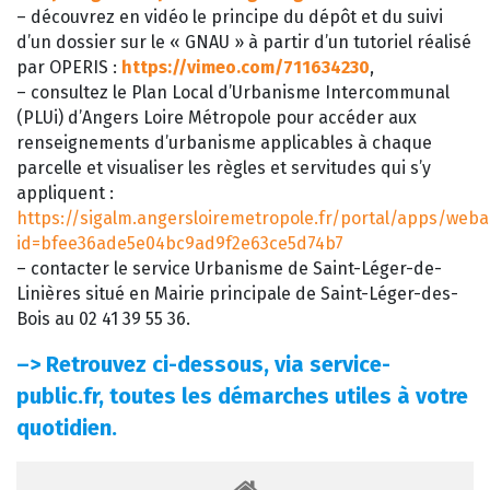
– découvrez en vidéo le principe du dépôt et du suivi
d’un dossier sur le « GNAU » à partir d’un tutoriel réalisé
par OPERIS :
https://vimeo.com/711634230
,
– consultez le Plan Local d’Urbanisme Intercommunal
(PLUi) d’Angers Loire Métropole pour accéder aux
renseignements d’urbanisme applicables à chaque
parcelle et visualiser les règles et servitudes qui s’y
appliquent :
https://sigalm.angersloiremetropole.fr/portal/apps/web
id=bfee36ade5e04bc9ad9f2e63ce5d74b7
– contacter le service Urbanisme de Saint-Léger-de-
Linières situé en Mairie principale de Saint-Léger-des-
Bois au 02 41 39 55 36.
–>
Retrouvez ci-dessous, via service-
public.fr, toutes les démarches utiles à votre
quotidien.