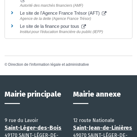
Autorité des marchés financiers (AMF)
Le site de l'Agence France Trésor (AFT)
Agence de la dette (Agence France Trésor)
Le site de la finance pour tous
Institut pour l'éducation financière du public (IEFP)
©
Direction de l'information légale et administrative
Mairie principale
Mairie annexe
9 rue du Lavoir
12 route Nationale
Saint-Léger-des-Bois
Saint-Jean-de-Linières
49170 SAINT-LÉGER-DE-
49070 SAINT-LÉGER-DE-