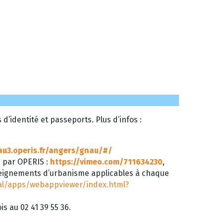
’identité et passeports. Plus d’infos :
au3.operis.fr/angers/gnau/#/
é par OPERIS :
https://vimeo.com/711634230
,
seignements d’urbanisme applicables à chaque
tal/apps/webappviewer/index.html?
s au 02 41 39 55 36.