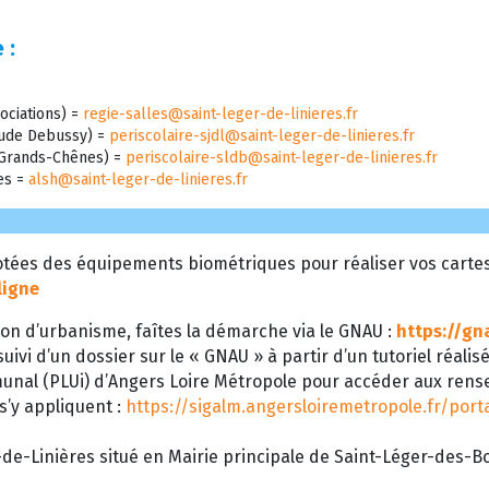
 :
ociations) =
regie-salles@saint-leger-de-linieres.fr
laude Debussy) =
periscolaire-sjdl@saint-leger-de-linieres.fr
s Grands-Chênes) =
periscolaire-sldb@saint-leger-de-linieres.fr
res =
alsh@saint-leger-de-linieres.fr
tées des équipements biométriques pour réaliser vos cartes d
ligne
on d’urbanisme, faîtes la démarche via le GNAU :
https://gn
uivi d’un dossier sur le « GNAU » à partir d’un tutoriel réalis
munal (PLUi) d’Angers Loire Métropole pour accéder aux ren
 s’y appliquent :
https://sigalm.angersloiremetropole.fr/por
de-Linières situé en Mairie principale de Saint-Léger-des-Boi