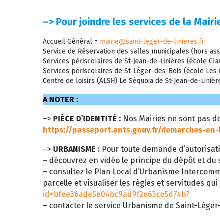
–>
Pour joindre les services de la Mairie
Accueil Général =
mairie@saint-leger-de-linieres.fr
Service de Réservation des salles municipales (hors ass
Services périscolaires de St-Jean-de-Linières (école C
Services périscolaires de St-Léger-des-Bois (école Le
Centre de loisirs (ALSH) Le Séquoia de St-Jean-de-Liniè
A NOTER :
–>
PIÈCE D’IDENTITÉ :
Nos Mairies ne sont pas do
https://passeport.ants.gouv.fr/demarches-en-
–>
URBANISME :
Pour toute demande d’autorisati
– découvrez en vidéo le principe du dépôt et du s
– consultez le Plan Local d’Urbanisme Intercom
parcelle et visualiser les règles et servitudes qui
id=bfee36ade5e04bc9ad9f2e63ce5d74b7
– contacter le service Urbanisme de Saint-Léger-