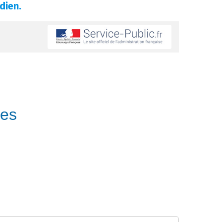
dien.
les