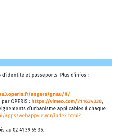
’identité et passeports. Plus d’infos :
au3.operis.fr/angers/gnau/#/
é par OPERIS :
https://vimeo.com/711634230
,
seignements d’urbanisme applicables à chaque
tal/apps/webappviewer/index.html?
s au 02 41 39 55 36.