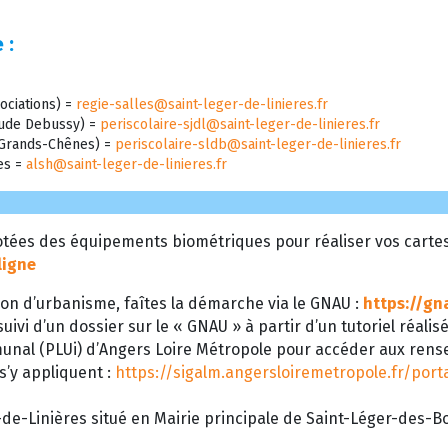
 :
ociations) =
regie-salles@saint-leger-de-linieres.fr
laude Debussy) =
periscolaire-sjdl@saint-leger-de-linieres.fr
s Grands-Chênes) =
periscolaire-sldb@saint-leger-de-linieres.fr
res =
alsh@saint-leger-de-linieres.fr
tées des équipements biométriques pour réaliser vos cartes d
ligne
on d’urbanisme, faîtes la démarche via le GNAU :
https://gn
uivi d’un dossier sur le « GNAU » à partir d’un tutoriel réalis
munal (PLUi) d’Angers Loire Métropole pour accéder aux ren
 s’y appliquent :
https://sigalm.angersloiremetropole.fr/por
de-Linières situé en Mairie principale de Saint-Léger-des-Boi