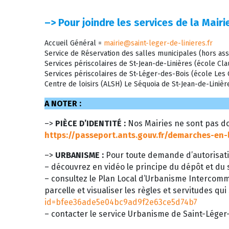
–>
Pour joindre les services de la Mairie
Accueil Général =
mairie@saint-leger-de-linieres.fr
Service de Réservation des salles municipales (hors ass
Services périscolaires de St-Jean-de-Linières (école C
Services périscolaires de St-Léger-des-Bois (école Le
Centre de loisirs (ALSH) Le Séquoia de St-Jean-de-Liniè
A NOTER :
–>
PIÈCE D’IDENTITÉ :
Nos Mairies ne sont pas do
https://passeport.ants.gouv.fr/demarches-en-
–>
URBANISME :
Pour toute demande d’autorisati
– découvrez en vidéo le principe du dépôt et du s
– consultez le Plan Local d’Urbanisme Intercom
parcelle et visualiser les règles et servitudes qui
id=bfee36ade5e04bc9ad9f2e63ce5d74b7
– contacter le service Urbanisme de Saint-Léger-