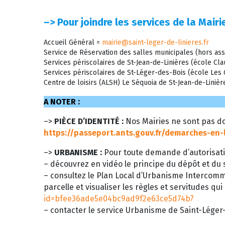
–>
Pour joindre les services de la Mairie
Accueil Général =
mairie@saint-leger-de-linieres.fr
Service de Réservation des salles municipales (hors ass
Services périscolaires de St-Jean-de-Linières (école C
Services périscolaires de St-Léger-des-Bois (école Le
Centre de loisirs (ALSH) Le Séquoia de St-Jean-de-Liniè
A NOTER :
–>
PIÈCE D’IDENTITÉ :
Nos Mairies ne sont pas do
https://passeport.ants.gouv.fr/demarches-en-
–>
URBANISME :
Pour toute demande d’autorisati
– découvrez en vidéo le principe du dépôt et du s
– consultez le Plan Local d’Urbanisme Intercom
parcelle et visualiser les règles et servitudes qui
id=bfee36ade5e04bc9ad9f2e63ce5d74b7
– contacter le service Urbanisme de Saint-Léger-