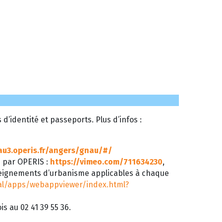
’identité et passeports. Plus d’infos :
au3.operis.fr/angers/gnau/#/
é par OPERIS :
https://vimeo.com/711634230
,
seignements d’urbanisme applicables à chaque
tal/apps/webappviewer/index.html?
s au 02 41 39 55 36.