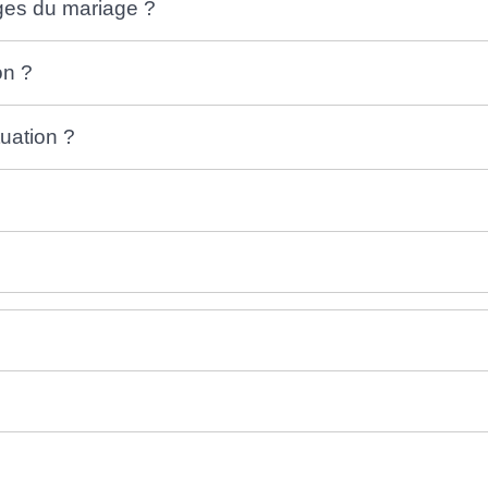
rges du mariage ?
on ?
uation ?