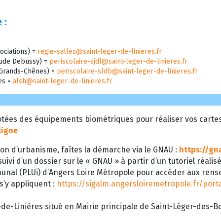
 :
ociations) =
regie-salles@saint-leger-de-linieres.fr
laude Debussy) =
periscolaire-sjdl@saint-leger-de-linieres.fr
s Grands-Chênes) =
periscolaire-sldb@saint-leger-de-linieres.fr
res =
alsh@saint-leger-de-linieres.fr
tées des équipements biométriques pour réaliser vos cartes d
ligne
on d’urbanisme, faîtes la démarche via le GNAU :
https://gn
uivi d’un dossier sur le « GNAU » à partir d’un tutoriel réalis
munal (PLUi) d’Angers Loire Métropole pour accéder aux ren
 s’y appliquent :
https://sigalm.angersloiremetropole.fr/por
de-Linières situé en Mairie principale de Saint-Léger-des-Boi