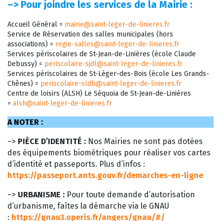
–>
Pour joindre les services de la Mairie :
Accueil Général =
mairie@saint-leger-de-linieres.fr
Service de Réservation des salles municipales (hors
associations) =
regie-salles@saint-leger-de-linieres.fr
Services périscolaires de St-Jean-de-Linières (école Claude
Debussy) =
periscolaire-sjdl@saint-leger-de-linieres.fr
Services périscolaires de St-Léger-des-Bois (école Les Grands-
Chênes) =
periscolaire-sldb@saint-leger-de-linieres.fr
Centre de loisirs (ALSH) Le Séquoia de St-Jean-de-Linières
=
alsh@saint-leger-de-linieres.fr
A NOTER :
–>
PIÈCE D’IDENTITÉ :
Nos Mairies ne sont pas dotées
des équipements biométriques pour réaliser vos cartes
d’identité et passeports. Plus d’infos :
https://passeport.ants.gouv.fr/demarches-en-ligne
–>
URBANISME :
Pour toute demande d’autorisation
d’urbanisme, faîtes la démarche via le GNAU
:
https://gnau3.operis.fr/angers/gnau/#/