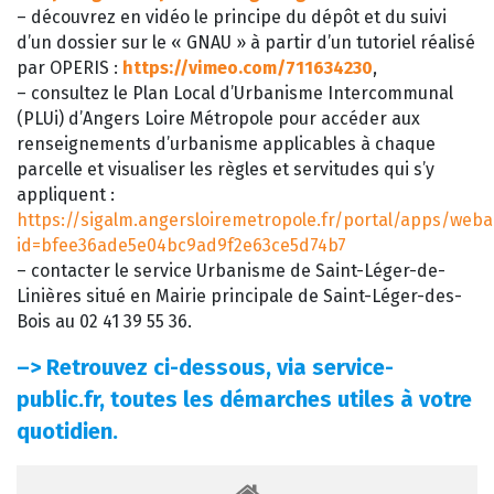
– découvrez en vidéo le principe du dépôt et du suivi
d’un dossier sur le « GNAU » à partir d’un tutoriel réalisé
par OPERIS :
https://vimeo.com/711634230
,
– consultez le Plan Local d’Urbanisme Intercommunal
(PLUi) d’Angers Loire Métropole pour accéder aux
renseignements d’urbanisme applicables à chaque
parcelle et visualiser les règles et servitudes qui s’y
appliquent :
https://sigalm.angersloiremetropole.fr/portal/apps/web
id=bfee36ade5e04bc9ad9f2e63ce5d74b7
– contacter le service Urbanisme de Saint-Léger-de-
Linières situé en Mairie principale de Saint-Léger-des-
Bois au 02 41 39 55 36.
–>
Retrouvez ci-dessous, via service-
public.fr, toutes les démarches utiles à votre
quotidien.