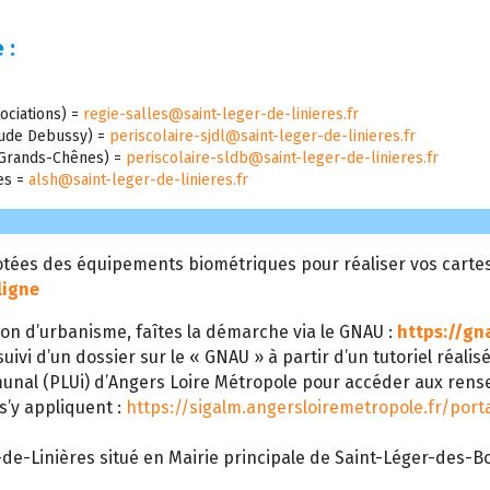
 :
ociations) =
regie-salles@saint-leger-de-linieres.fr
laude Debussy) =
periscolaire-sjdl@saint-leger-de-linieres.fr
s Grands-Chênes) =
periscolaire-sldb@saint-leger-de-linieres.fr
res =
alsh@saint-leger-de-linieres.fr
tées des équipements biométriques pour réaliser vos cartes d
ligne
on d’urbanisme, faîtes la démarche via le GNAU :
https://gn
uivi d’un dossier sur le « GNAU » à partir d’un tutoriel réalis
munal (PLUi) d’Angers Loire Métropole pour accéder aux ren
 s’y appliquent :
https://sigalm.angersloiremetropole.fr/por
de-Linières situé en Mairie principale de Saint-Léger-des-Boi