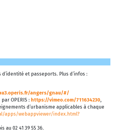
’identité et passeports. Plus d’infos :
au3.operis.fr/angers/gnau/#/
é par OPERIS :
https://vimeo.com/711634230
,
seignements d’urbanisme applicables à chaque
tal/apps/webappviewer/index.html?
s au 02 41 39 55 36.