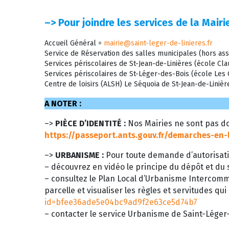
–>
Pour joindre les services de la Mairie
Accueil Général =
mairie@saint-leger-de-linieres.fr
Service de Réservation des salles municipales (hors ass
Services périscolaires de St-Jean-de-Linières (école C
Services périscolaires de St-Léger-des-Bois (école Le
Centre de loisirs (ALSH) Le Séquoia de St-Jean-de-Liniè
A NOTER :
–>
PIÈCE D’IDENTITÉ :
Nos Mairies ne sont pas do
https://passeport.ants.gouv.fr/demarches-en-
–>
URBANISME :
Pour toute demande d’autorisati
– découvrez en vidéo le principe du dépôt et du s
– consultez le Plan Local d’Urbanisme Intercom
parcelle et visualiser les règles et servitudes qui
id=bfee36ade5e04bc9ad9f2e63ce5d74b7
– contacter le service Urbanisme de Saint-Léger-