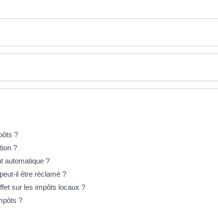
pôts ?
tion ?
t automatique ?
eut-il être réclamé ?
effet sur les impôts locaux ?
impôts ?