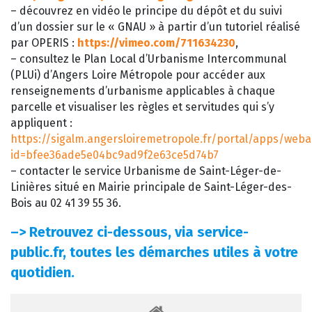
– découvrez en vidéo le principe du dépôt et du suivi
d’un dossier sur le « GNAU » à partir d’un tutoriel réalisé
par OPERIS :
https://vimeo.com/711634230
,
– consultez le Plan Local d’Urbanisme Intercommunal
(PLUi) d’Angers Loire Métropole pour accéder aux
renseignements d’urbanisme applicables à chaque
parcelle et visualiser les règles et servitudes qui s’y
appliquent :
https://sigalm.angersloiremetropole.fr/portal/apps/web
id=bfee36ade5e04bc9ad9f2e63ce5d74b7
– contacter le service Urbanisme de Saint-Léger-de-
Linières situé en Mairie principale de Saint-Léger-des-
Bois au 02 41 39 55 36.
–>
Retrouvez ci-dessous, via service-
public.fr, toutes les démarches utiles à votre
quotidien.