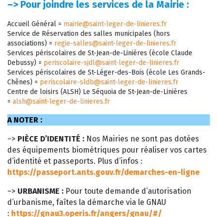
–>
Pour joindre les services de la Mairie :
Accueil Général =
mairie@saint-leger-de-linieres.fr
Service de Réservation des salles municipales (hors
associations) =
regie-salles@saint-leger-de-linieres.fr
Services périscolaires de St-Jean-de-Linières (école Claude
Debussy) =
periscolaire-sjdl@saint-leger-de-linieres.fr
Services périscolaires de St-Léger-des-Bois (école Les Grands-
Chênes) =
periscolaire-sldb@saint-leger-de-linieres.fr
Centre de loisirs (ALSH) Le Séquoia de St-Jean-de-Linières
=
alsh@saint-leger-de-linieres.fr
A NOTER :
–>
PIÈCE D’IDENTITÉ :
Nos Mairies ne sont pas dotées
des équipements biométriques pour réaliser vos cartes
d’identité et passeports. Plus d’infos :
https://passeport.ants.gouv.fr/demarches-en-ligne
–>
URBANISME :
Pour toute demande d’autorisation
d’urbanisme, faîtes la démarche via le GNAU
:
https://gnau3.operis.fr/angers/gnau/#/