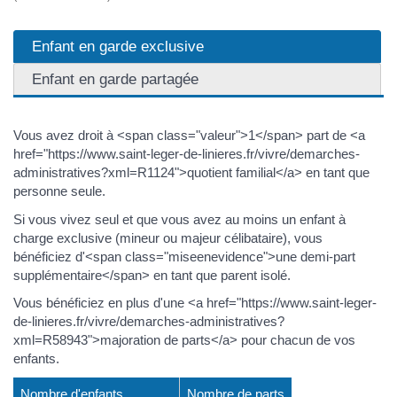
Enfant en garde exclusive
Enfant en garde partagée
Vous avez droit à <span class="valeur">1</span> part de <a
href="https://www.saint-leger-de-linieres.fr/vivre/demarches-
administratives?xml=R1124">quotient familial</a> en tant que
personne seule.
Si vous vivez seul et que vous avez au moins un enfant à
charge exclusive (mineur ou majeur célibataire), vous
bénéficiez d'<span class="miseenevidence">une demi-part
supplémentaire</span> en tant que parent isolé.
Vous bénéficiez en plus d'une <a href="https://www.saint-leger-
de-linieres.fr/vivre/demarches-administratives?
xml=R58943">majoration de parts</a> pour chacun de vos
enfants.
Nombre d'enfants
Nombre de parts