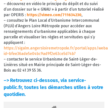
– découvrez en vidéo le principe du dépôt et du suivi
d’un dossier sur le « GNAU » à partir d’un tutoriel réalisé
par OPERIS :
https://vimeo.com/711634230
,
– consultez le Plan Local d’Urbanisme Intercommunal
(PLUi) d’Angers Loire Métropole pour accéder aux
renseignements d’urbanisme applicables à chaque
parcelle et visualiser les règles et servitudes qui s’y
appliquent :
https://sigalm.angersloiremetropole.fr/portal/apps/web
id=bfee36ade5e04bc9ad9f2e63ce5d74b7
– contacter le service Urbanisme de Saint-Léger-de-
Linières situé en Mairie principale de Saint-Léger-des-
Bois au 02 41 39 55 36.
–>
Retrouvez ci-dessous, via service-
public.fr, toutes les démarches utiles à votre
quotidien.