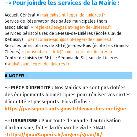
–>
Pour joindre les services de la Mairie :
Accueil Général =
mairie@saint-leger-de-linieres.fr
Service de Réservation des salles municipales (hors
associations) =
regie-salles@saint-leger-de-linieres.fr
Services périscolaires de St-Jean-de-Linières (école Claude
Debussy) =
periscolaire-sjdl@saint-leger-de-linieres.fr
Services périscolaires de St-Léger-des-Bois (école Les Grands-
Chênes) =
periscolaire-sldb@saint-leger-de-linieres.fr
Centre de loisirs (ALSH) Le Séquoia de St-Jean-de-Linières
=
alsh@saint-leger-de-linieres.fr
A NOTER :
–>
PIÈCE D’IDENTITÉ :
Nos Mairies ne sont pas dotées
des équipements biométriques pour réaliser vos cartes
d’identité et passeports. Plus d’infos :
https://passeport.ants.gouv.fr/demarches-en-ligne
–>
URBANISME :
Pour toute demande d’autorisation
d’urbanisme, faîtes la démarche via le GNAU
:
https://gnau3.operis.fr/angers/gnau/#/