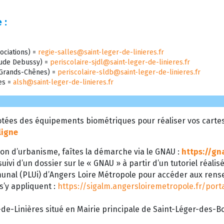
 :
ociations) =
regie-salles@saint-leger-de-linieres.fr
laude Debussy) =
periscolaire-sjdl@saint-leger-de-linieres.fr
s Grands-Chênes) =
periscolaire-sldb@saint-leger-de-linieres.fr
res =
alsh@saint-leger-de-linieres.fr
tées des équipements biométriques pour réaliser vos cartes d
ligne
on d’urbanisme, faîtes la démarche via le GNAU :
https://gn
uivi d’un dossier sur le « GNAU » à partir d’un tutoriel réalis
munal (PLUi) d’Angers Loire Métropole pour accéder aux ren
 s’y appliquent :
https://sigalm.angersloiremetropole.fr/por
de-Linières situé en Mairie principale de Saint-Léger-des-Boi