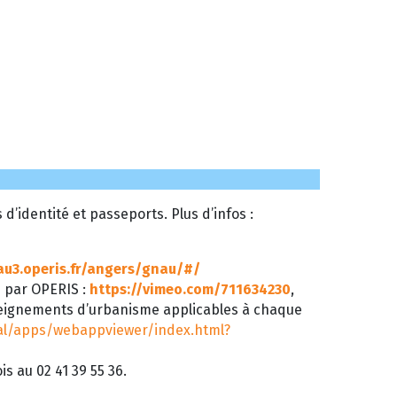
’identité et passeports. Plus d’infos :
au3.operis.fr/angers/gnau/#/
é par OPERIS :
https://vimeo.com/711634230
,
seignements d’urbanisme applicables à chaque
tal/apps/webappviewer/index.html?
s au 02 41 39 55 36.