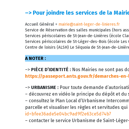
–>
Pour joindre les services de la Mairie
Accueil Général =
mairie@saint-leger-de-linieres.fr
Service de Réservation des salles municipales (hors ass
Services périscolaires de St-Jean-de-Linières (école C
Services périscolaires de St-Léger-des-Bois (école Le
Centre de loisirs (ALSH) Le Séquoia de St-Jean-de-Liniè
A NOTER :
–>
PIÈCE D’IDENTITÉ :
Nos Mairies ne sont pas do
https://passeport.ants.gouv.fr/demarches-en-
–>
URBANISME :
Pour toute demande d’autorisati
– découvrez en vidéo le principe du dépôt et du s
– consultez le Plan Local d’Urbanisme Intercom
parcelle et visualiser les règles et servitudes qui
id=bfee36ade5e04bc9ad9f2e63ce5d74b7
– contacter le service Urbanisme de Saint-Léger-