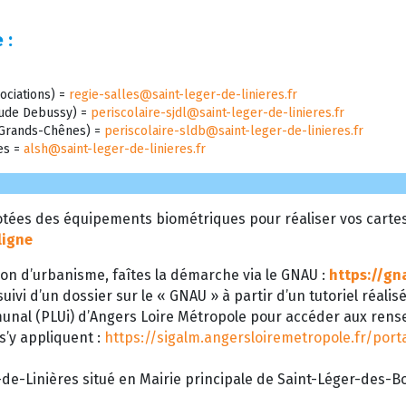
 :
ociations) =
regie-salles@saint-leger-de-linieres.fr
laude Debussy) =
periscolaire-sjdl@saint-leger-de-linieres.fr
s Grands-Chênes) =
periscolaire-sldb@saint-leger-de-linieres.fr
res =
alsh@saint-leger-de-linieres.fr
tées des équipements biométriques pour réaliser vos cartes d
ligne
on d’urbanisme, faîtes la démarche via le GNAU :
https://gn
uivi d’un dossier sur le « GNAU » à partir d’un tutoriel réalis
munal (PLUi) d’Angers Loire Métropole pour accéder aux ren
 s’y appliquent :
https://sigalm.angersloiremetropole.fr/por
de-Linières situé en Mairie principale de Saint-Léger-des-Boi