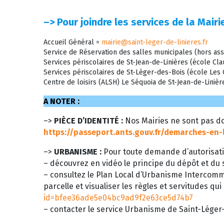
–>
Pour joindre les services de la Mairie
Accueil Général =
mairie@saint-leger-de-linieres.fr
Service de Réservation des salles municipales (hors ass
Services périscolaires de St-Jean-de-Linières (école C
Services périscolaires de St-Léger-des-Bois (école Le
Centre de loisirs (ALSH) Le Séquoia de St-Jean-de-Liniè
A NOTER :
–>
PIÈCE D’IDENTITÉ :
Nos Mairies ne sont pas do
https://passeport.ants.gouv.fr/demarches-en-
–>
URBANISME :
Pour toute demande d’autorisati
– découvrez en vidéo le principe du dépôt et du s
– consultez le Plan Local d’Urbanisme Intercom
parcelle et visualiser les règles et servitudes qui
id=bfee36ade5e04bc9ad9f2e63ce5d74b7
– contacter le service Urbanisme de Saint-Léger-