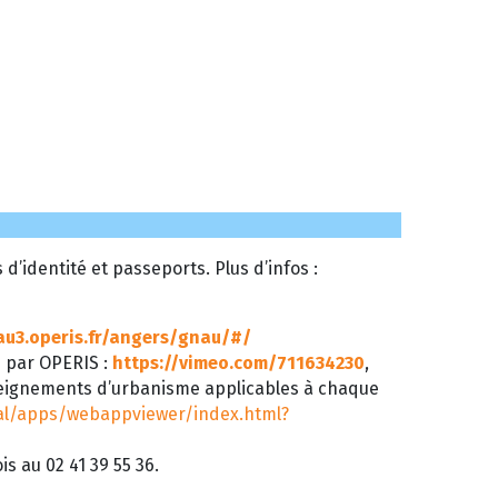
’identité et passeports. Plus d’infos :
au3.operis.fr/angers/gnau/#/
é par OPERIS :
https://vimeo.com/711634230
,
seignements d’urbanisme applicables à chaque
tal/apps/webappviewer/index.html?
s au 02 41 39 55 36.