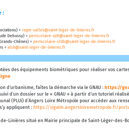
 :
ociations) =
regie-salles@saint-leger-de-linieres.fr
laude Debussy) =
periscolaire-sjdl@saint-leger-de-linieres.fr
s Grands-Chênes) =
periscolaire-sldb@saint-leger-de-linieres.fr
res =
alsh@saint-leger-de-linieres.fr
tées des équipements biométriques pour réaliser vos cartes d
ligne
on d’urbanisme, faîtes la démarche via le GNAU :
https://gn
uivi d’un dossier sur le « GNAU » à partir d’un tutoriel réalis
munal (PLUi) d’Angers Loire Métropole pour accéder aux ren
 s’y appliquent :
https://sigalm.angersloiremetropole.fr/por
de-Linières situé en Mairie principale de Saint-Léger-des-Boi