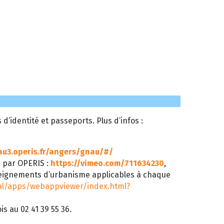
’identité et passeports. Plus d’infos :
au3.operis.fr/angers/gnau/#/
é par OPERIS :
https://vimeo.com/711634230
,
seignements d’urbanisme applicables à chaque
tal/apps/webappviewer/index.html?
s au 02 41 39 55 36.