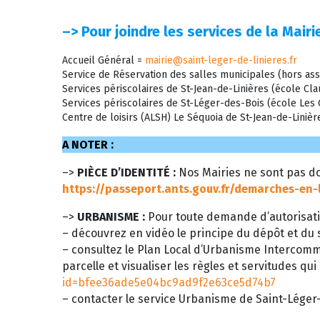
–>
Pour joindre les services de la Mairie
Accueil Général =
mairie@saint-leger-de-linieres.fr
Service de Réservation des salles municipales (hors ass
Services périscolaires de St-Jean-de-Linières (école C
Services périscolaires de St-Léger-des-Bois (école Le
Centre de loisirs (ALSH) Le Séquoia de St-Jean-de-Liniè
A NOTER :
–>
PIÈCE D’IDENTITÉ :
Nos Mairies ne sont pas do
https://passeport.ants.gouv.fr/demarches-en-
–>
URBANISME :
Pour toute demande d’autorisati
– découvrez en vidéo le principe du dépôt et du s
– consultez le Plan Local d’Urbanisme Intercom
parcelle et visualiser les règles et servitudes qui
id=bfee36ade5e04bc9ad9f2e63ce5d74b7
– contacter le service Urbanisme de Saint-Léger-