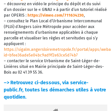
– découvrez en vidéo le principe du dépôt et du suivi
d’un dossier sur le « GNAU » à partir d’un tutoriel réalisé
par OPERIS :
https://vimeo.com/711634230
,
– consultez le Plan Local d’Urbanisme Intercommunal
(PLUi) d’Angers Loire Métropole pour accéder aux
renseignements d’urbanisme applicables à chaque
parcelle et visualiser les règles et servitudes qui s’y
appliquent :
https://sigalm.angersloiremetropole.fr/portal/apps/web
id=bfee36ade5e04bc9ad9f2e63ce5d74b7
– contacter le service Urbanisme de Saint-Léger-de-
Linières situé en Mairie principale de Saint-Léger-des-
Bois au 02 41 39 55 36.
–>
Retrouvez ci-dessous, via service-
public.fr, toutes les démarches utiles à votre
quotidien.