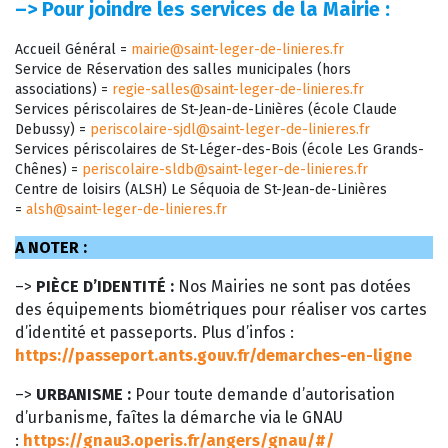
–>
Pour joindre les services de la Mairie :
Accueil Général =
mairie@saint-leger-de-linieres.fr
Service de Réservation des salles municipales (hors
associations) =
regie-salles@saint-leger-de-linieres.fr
Services périscolaires de St-Jean-de-Linières (école Claude
Debussy) =
periscolaire-sjdl@saint-leger-de-linieres.fr
Services périscolaires de St-Léger-des-Bois (école Les Grands-
Chênes) =
periscolaire-sldb@saint-leger-de-linieres.fr
Centre de loisirs (ALSH) Le Séquoia de St-Jean-de-Linières
=
alsh@saint-leger-de-linieres.fr
A NOTER :
–>
PIÈCE D’IDENTITÉ :
Nos Mairies ne sont pas dotées
des équipements biométriques pour réaliser vos cartes
d’identité et passeports. Plus d’infos :
https://passeport.ants.gouv.fr/demarches-en-ligne
–>
URBANISME :
Pour toute demande d’autorisation
d’urbanisme, faîtes la démarche via le GNAU
:
https://gnau3.operis.fr/angers/gnau/#/