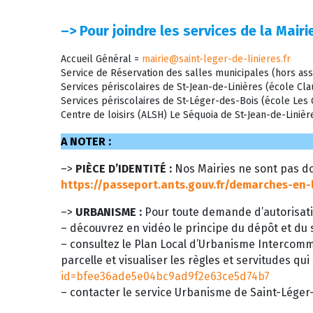
–>
Pour joindre les services de la Mairie
Accueil Général =
mairie@saint-leger-de-linieres.fr
Service de Réservation des salles municipales (hors ass
Services périscolaires de St-Jean-de-Linières (école C
Services périscolaires de St-Léger-des-Bois (école Le
Centre de loisirs (ALSH) Le Séquoia de St-Jean-de-Liniè
A NOTER :
–>
PIÈCE D’IDENTITÉ :
Nos Mairies ne sont pas do
https://passeport.ants.gouv.fr/demarches-en-
–>
URBANISME :
Pour toute demande d’autorisati
– découvrez en vidéo le principe du dépôt et du s
– consultez le Plan Local d’Urbanisme Intercom
parcelle et visualiser les règles et servitudes qui
id=bfee36ade5e04bc9ad9f2e63ce5d74b7
– contacter le service Urbanisme de Saint-Léger-