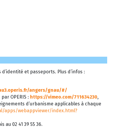
’identité et passeports. Plus d’infos :
au3.operis.fr/angers/gnau/#/
é par OPERIS :
https://vimeo.com/711634230
,
seignements d’urbanisme applicables à chaque
tal/apps/webappviewer/index.html?
s au 02 41 39 55 36.