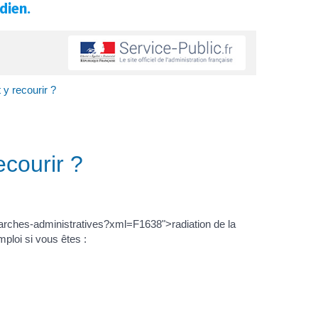
dien.
y recourir ?
courir ?
emarches-administratives?xml=F1638">radiation de la
ploi si vous êtes :