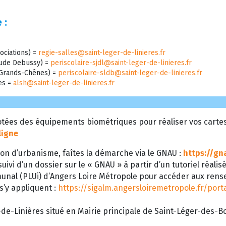
 :
ociations) =
regie-salles@saint-leger-de-linieres.fr
laude Debussy) =
periscolaire-sjdl@saint-leger-de-linieres.fr
s Grands-Chênes) =
periscolaire-sldb@saint-leger-de-linieres.fr
res =
alsh@saint-leger-de-linieres.fr
tées des équipements biométriques pour réaliser vos cartes d
ligne
on d’urbanisme, faîtes la démarche via le GNAU :
https://gn
uivi d’un dossier sur le « GNAU » à partir d’un tutoriel réalis
munal (PLUi) d’Angers Loire Métropole pour accéder aux ren
 s’y appliquent :
https://sigalm.angersloiremetropole.fr/por
de-Linières situé en Mairie principale de Saint-Léger-des-Boi