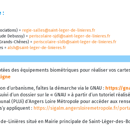
 :
ociations) =
regie-salles@saint-leger-de-linieres.fr
laude Debussy) =
periscolaire-sjdl@saint-leger-de-linieres.fr
s Grands-Chênes) =
periscolaire-sldb@saint-leger-de-linieres.fr
res =
alsh@saint-leger-de-linieres.fr
tées des équipements biométriques pour réaliser vos cartes d
ligne
on d’urbanisme, faîtes la démarche via le GNAU :
https://gn
uivi d’un dossier sur le « GNAU » à partir d’un tutoriel réalis
munal (PLUi) d’Angers Loire Métropole pour accéder aux ren
 s’y appliquent :
https://sigalm.angersloiremetropole.fr/por
de-Linières situé en Mairie principale de Saint-Léger-des-Boi