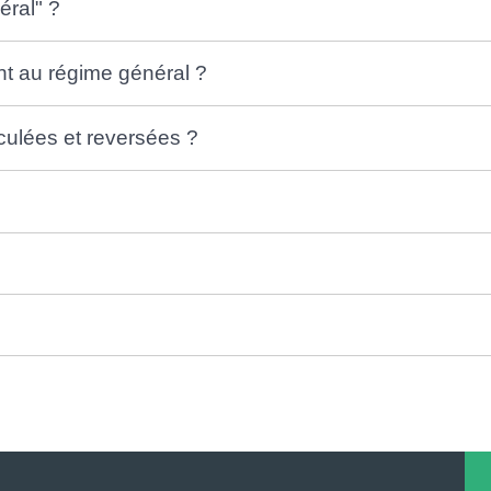
éral" ?
 au régime général ?
culées et reversées ?