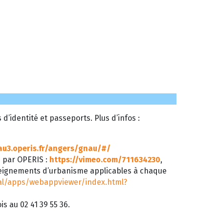
’identité et passeports. Plus d’infos :
au3.operis.fr/angers/gnau/#/
é par OPERIS :
https://vimeo.com/711634230
,
seignements d’urbanisme applicables à chaque
tal/apps/webappviewer/index.html?
s au 02 41 39 55 36.