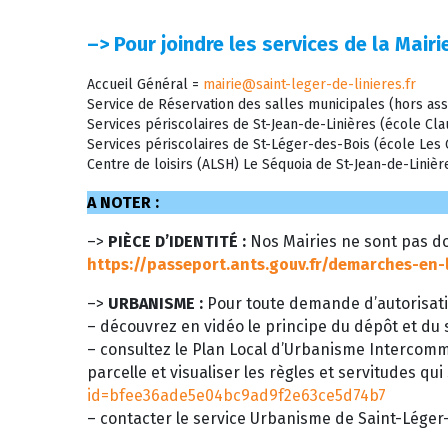
–>
Pour joindre les services de la Mairie
Accueil Général =
mairie@saint-leger-de-linieres.fr
Service de Réservation des salles municipales (hors ass
Services périscolaires de St-Jean-de-Linières (école C
Services périscolaires de St-Léger-des-Bois (école Le
Centre de loisirs (ALSH) Le Séquoia de St-Jean-de-Liniè
A NOTER :
–>
PIÈCE D’IDENTITÉ :
Nos Mairies ne sont pas do
https://passeport.ants.gouv.fr/demarches-en-
–>
URBANISME :
Pour toute demande d’autorisati
– découvrez en vidéo le principe du dépôt et du s
– consultez le Plan Local d’Urbanisme Intercom
parcelle et visualiser les règles et servitudes qui
id=bfee36ade5e04bc9ad9f2e63ce5d74b7
– contacter le service Urbanisme de Saint-Léger-