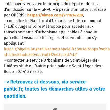
– découvrez en vidéo le principe du dépôt et du suivi
d’un dossier sur le « GNAU » à partir d’un tutoriel réalisé
par OPERIS :
https://vimeo.com/711634230
,
– consultez le Plan Local d’Urbanisme Intercommunal
(PLUi) d’Angers Loire Métropole pour accéder aux
renseignements d’urbanisme applicables à chaque
parcelle et visualiser les règles et servitudes qui s’y
appliquent :
https://sigalm.angersloiremetropole.fr/portal/apps/web
id=bfee36ade5e04bc9ad9f2e63ce5d74b7
– contacter le service Urbanisme de Saint-Léger-de-
Linières situé en Mairie principale de Saint-Léger-des-
Bois au 02 41 39 55 36.
–>
Retrouvez ci-dessous, via service-
public.fr, toutes les démarches utiles à votre
quotidien.