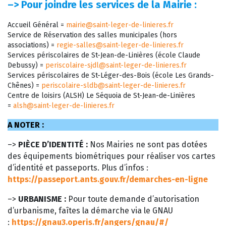
–>
Pour joindre les services de la Mairie :
Accueil Général =
mairie@saint-leger-de-linieres.fr
Service de Réservation des salles municipales (hors
associations) =
regie-salles@saint-leger-de-linieres.fr
Services périscolaires de St-Jean-de-Linières (école Claude
Debussy) =
periscolaire-sjdl@saint-leger-de-linieres.fr
Services périscolaires de St-Léger-des-Bois (école Les Grands-
Chênes) =
periscolaire-sldb@saint-leger-de-linieres.fr
Centre de loisirs (ALSH) Le Séquoia de St-Jean-de-Linières
=
alsh@saint-leger-de-linieres.fr
A NOTER :
–>
PIÈCE D’IDENTITÉ :
Nos Mairies ne sont pas dotées
des équipements biométriques pour réaliser vos cartes
d’identité et passeports. Plus d’infos :
https://passeport.ants.gouv.fr/demarches-en-ligne
–>
URBANISME :
Pour toute demande d’autorisation
d’urbanisme, faîtes la démarche via le GNAU
:
https://gnau3.operis.fr/angers/gnau/#/