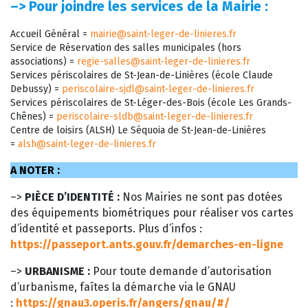
–>
Pour joindre les services de la Mairie :
Accueil Général =
mairie@saint-leger-de-linieres.fr
Service de Réservation des salles municipales (hors
associations) =
regie-salles@saint-leger-de-linieres.fr
Services périscolaires de St-Jean-de-Linières (école Claude
Debussy) =
periscolaire-sjdl@saint-leger-de-linieres.fr
Services périscolaires de St-Léger-des-Bois (école Les Grands-
Chênes) =
periscolaire-sldb@saint-leger-de-linieres.fr
Centre de loisirs (ALSH) Le Séquoia de St-Jean-de-Linières
=
alsh@saint-leger-de-linieres.fr
A NOTER :
–>
PIÈCE D’IDENTITÉ :
Nos Mairies ne sont pas dotées
des équipements biométriques pour réaliser vos cartes
d’identité et passeports. Plus d’infos :
https://passeport.ants.gouv.fr/demarches-en-ligne
–>
URBANISME :
Pour toute demande d’autorisation
d’urbanisme, faîtes la démarche via le GNAU
:
https://gnau3.operis.fr/angers/gnau/#/