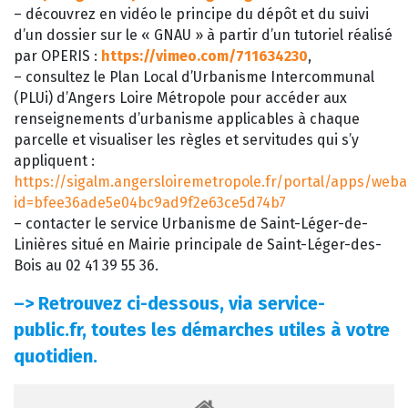
– découvrez en vidéo le principe du dépôt et du suivi
d’un dossier sur le « GNAU » à partir d’un tutoriel réalisé
par OPERIS :
https://vimeo.com/711634230
,
– consultez le Plan Local d’Urbanisme Intercommunal
(PLUi) d’Angers Loire Métropole pour accéder aux
renseignements d’urbanisme applicables à chaque
parcelle et visualiser les règles et servitudes qui s’y
appliquent :
https://sigalm.angersloiremetropole.fr/portal/apps/web
id=bfee36ade5e04bc9ad9f2e63ce5d74b7
– contacter le service Urbanisme de Saint-Léger-de-
Linières situé en Mairie principale de Saint-Léger-des-
Bois au 02 41 39 55 36.
–>
Retrouvez ci-dessous, via service-
public.fr, toutes les démarches utiles à votre
quotidien.