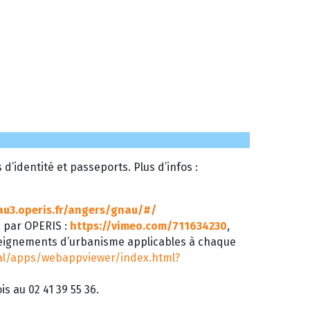
’identité et passeports. Plus d’infos :
au3.operis.fr/angers/gnau/#/
é par OPERIS :
https://vimeo.com/711634230
,
seignements d’urbanisme applicables à chaque
tal/apps/webappviewer/index.html?
s au 02 41 39 55 36.