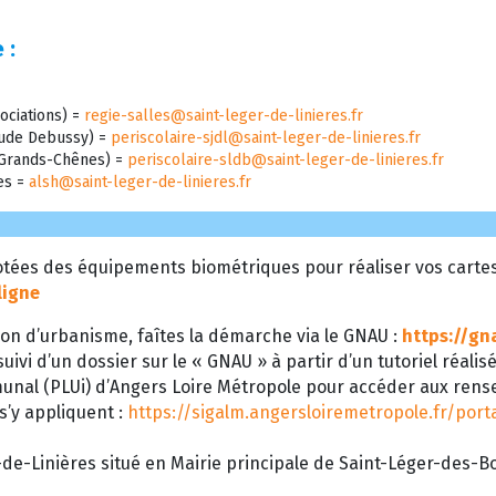
 :
ociations) =
regie-salles@saint-leger-de-linieres.fr
laude Debussy) =
periscolaire-sjdl@saint-leger-de-linieres.fr
s Grands-Chênes) =
periscolaire-sldb@saint-leger-de-linieres.fr
res =
alsh@saint-leger-de-linieres.fr
tées des équipements biométriques pour réaliser vos cartes d
ligne
on d’urbanisme, faîtes la démarche via le GNAU :
https://gn
uivi d’un dossier sur le « GNAU » à partir d’un tutoriel réalis
munal (PLUi) d’Angers Loire Métropole pour accéder aux ren
 s’y appliquent :
https://sigalm.angersloiremetropole.fr/por
de-Linières situé en Mairie principale de Saint-Léger-des-Boi