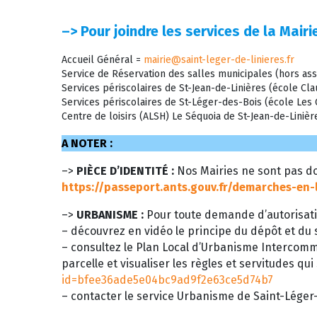
–>
Pour joindre les services de la Mairie
Accueil Général =
mairie@saint-leger-de-linieres.fr
Service de Réservation des salles municipales (hors ass
Services périscolaires de St-Jean-de-Linières (école C
Services périscolaires de St-Léger-des-Bois (école Le
Centre de loisirs (ALSH) Le Séquoia de St-Jean-de-Liniè
A NOTER :
–>
PIÈCE D’IDENTITÉ :
Nos Mairies ne sont pas do
https://passeport.ants.gouv.fr/demarches-en-
–>
URBANISME :
Pour toute demande d’autorisati
– découvrez en vidéo le principe du dépôt et du s
– consultez le Plan Local d’Urbanisme Intercom
parcelle et visualiser les règles et servitudes qui
id=bfee36ade5e04bc9ad9f2e63ce5d74b7
– contacter le service Urbanisme de Saint-Léger-