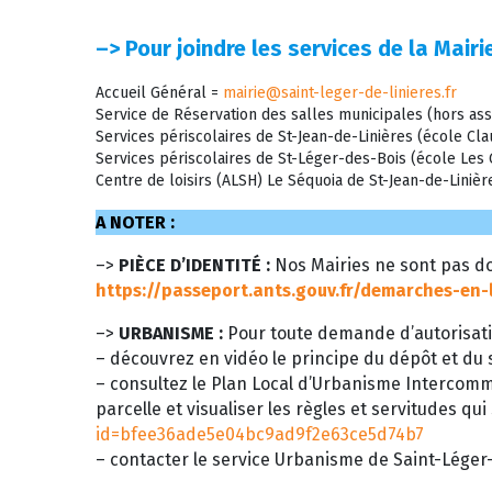
–>
Pour joindre les services de la Mairie
Accueil Général =
mairie@saint-leger-de-linieres.fr
Service de Réservation des salles municipales (hors ass
Services périscolaires de St-Jean-de-Linières (école C
Services périscolaires de St-Léger-des-Bois (école Le
Centre de loisirs (ALSH) Le Séquoia de St-Jean-de-Liniè
A NOTER :
–>
PIÈCE D’IDENTITÉ :
Nos Mairies ne sont pas do
https://passeport.ants.gouv.fr/demarches-en-
–>
URBANISME :
Pour toute demande d’autorisati
– découvrez en vidéo le principe du dépôt et du s
– consultez le Plan Local d’Urbanisme Intercom
parcelle et visualiser les règles et servitudes qui
id=bfee36ade5e04bc9ad9f2e63ce5d74b7
– contacter le service Urbanisme de Saint-Léger-