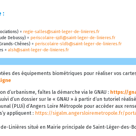
 :
ociations) =
regie-salles@saint-leger-de-linieres.fr
laude Debussy) =
periscolaire-sjdl@saint-leger-de-linieres.fr
s Grands-Chênes) =
periscolaire-sldb@saint-leger-de-linieres.fr
res =
alsh@saint-leger-de-linieres.fr
tées des équipements biométriques pour réaliser vos cartes d
ligne
on d’urbanisme, faîtes la démarche via le GNAU :
https://gn
uivi d’un dossier sur le « GNAU » à partir d’un tutoriel réalis
munal (PLUi) d’Angers Loire Métropole pour accéder aux ren
 s’y appliquent :
https://sigalm.angersloiremetropole.fr/por
de-Linières situé en Mairie principale de Saint-Léger-des-Boi