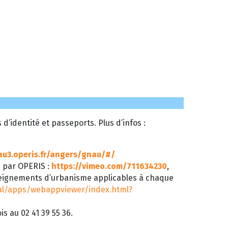
’identité et passeports. Plus d’infos :
au3.operis.fr/angers/gnau/#/
é par OPERIS :
https://vimeo.com/711634230
,
seignements d’urbanisme applicables à chaque
tal/apps/webappviewer/index.html?
s au 02 41 39 55 36.