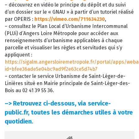
– découvrez en vidéo le principe du dépôt et du suivi
d’un dossier sur le « GNAU » à partir d’un tutoriel réalisé
par OPERIS :
https://vimeo.com/711634230
,
– consultez le Plan Local d’Urbanisme Intercommunal
(PLUi) d’Angers Loire Métropole pour accéder aux
renseignements d’urbanisme applicables à chaque
parcelle et visualiser les règles et servitudes qui s’y
appliquent :
https://sigalm.angersloiremetropole.fr/portal/apps/web
id=bfee36ade5e04bc9ad9f2e63ce5d74b7
– contacter le service Urbanisme de Saint-Léger-de-
Linières situé en Mairie principale de Saint-Léger-des-
Bois au 02 41 39 55 36.
–>
Retrouvez ci-dessous, via service-
public.fr, toutes les démarches utiles à votre
quotidien.