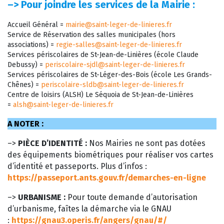
–>
Pour joindre les services de la Mairie :
Accueil Général =
mairie@saint-leger-de-linieres.fr
Service de Réservation des salles municipales (hors
associations) =
regie-salles@saint-leger-de-linieres.fr
Services périscolaires de St-Jean-de-Linières (école Claude
Debussy) =
periscolaire-sjdl@saint-leger-de-linieres.fr
Services périscolaires de St-Léger-des-Bois (école Les Grands-
Chênes) =
periscolaire-sldb@saint-leger-de-linieres.fr
Centre de loisirs (ALSH) Le Séquoia de St-Jean-de-Linières
=
alsh@saint-leger-de-linieres.fr
A NOTER :
–>
PIÈCE D’IDENTITÉ :
Nos Mairies ne sont pas dotées
des équipements biométriques pour réaliser vos cartes
d’identité et passeports. Plus d’infos :
https://passeport.ants.gouv.fr/demarches-en-ligne
–>
URBANISME :
Pour toute demande d’autorisation
d’urbanisme, faîtes la démarche via le GNAU
:
https://gnau3.operis.fr/angers/gnau/#/