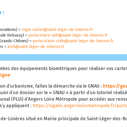
 :
ociations) =
regie-salles@saint-leger-de-linieres.fr
laude Debussy) =
periscolaire-sjdl@saint-leger-de-linieres.fr
s Grands-Chênes) =
periscolaire-sldb@saint-leger-de-linieres.fr
res =
alsh@saint-leger-de-linieres.fr
tées des équipements biométriques pour réaliser vos cartes d
ligne
on d’urbanisme, faîtes la démarche via le GNAU :
https://gn
uivi d’un dossier sur le « GNAU » à partir d’un tutoriel réalis
munal (PLUi) d’Angers Loire Métropole pour accéder aux ren
 s’y appliquent :
https://sigalm.angersloiremetropole.fr/por
de-Linières situé en Mairie principale de Saint-Léger-des-Boi