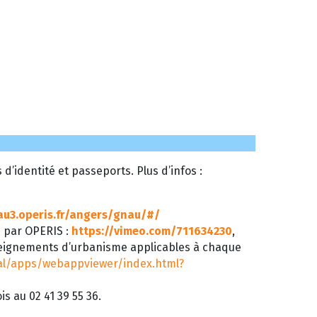
’identité et passeports. Plus d’infos :
au3.operis.fr/angers/gnau/#/
é par OPERIS :
https://vimeo.com/711634230
,
seignements d’urbanisme applicables à chaque
tal/apps/webappviewer/index.html?
s au 02 41 39 55 36.