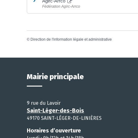
Agirc-Arrco
Fédération Agirc-Arrco
©
Direction de l'information légale et administrative
Mairie principale
9 rue du Lavoir
Saint-Léger-des-Bois
49170 SAINT-LÉGER-DE-LINIÈRES
Horaires d’ouverture