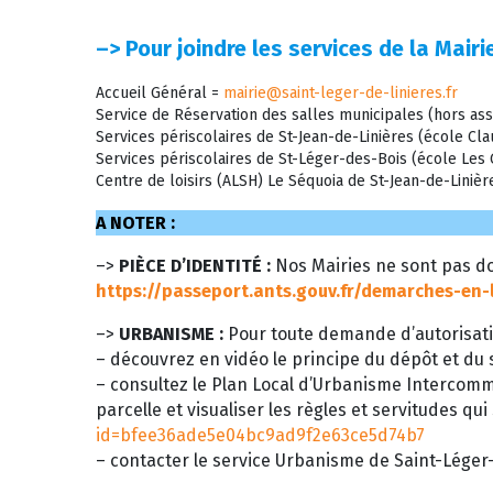
–>
Pour joindre les services de la Mairie
Accueil Général =
mairie@saint-leger-de-linieres.fr
Service de Réservation des salles municipales (hors ass
Services périscolaires de St-Jean-de-Linières (école C
Services périscolaires de St-Léger-des-Bois (école Le
Centre de loisirs (ALSH) Le Séquoia de St-Jean-de-Liniè
A NOTER :
–>
PIÈCE D’IDENTITÉ :
Nos Mairies ne sont pas do
https://passeport.ants.gouv.fr/demarches-en-
–>
URBANISME :
Pour toute demande d’autorisati
– découvrez en vidéo le principe du dépôt et du s
– consultez le Plan Local d’Urbanisme Intercom
parcelle et visualiser les règles et servitudes qui
id=bfee36ade5e04bc9ad9f2e63ce5d74b7
– contacter le service Urbanisme de Saint-Léger-