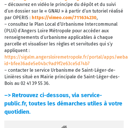
– découvrez en vidéo le principe du dépôt et du suivi
d’un dossier sur le « GNAU » à partir d’un tutoriel réalisé
par OPERIS :
https://vimeo.com/711634230
,
– consultez le Plan Local d’Urbanisme Intercommunal
(PLUi) d’Angers Loire Métropole pour accéder aux
renseignements d’urbanisme applicables à chaque
parcelle et visualiser les règles et servitudes qui s’y
appliquent :
https://sigalm.angersloiremetropole.fr/portal/apps/web
id=bfee36ade5e04bc9ad9f2e63ce5d74b7
– contacter le service Urbanisme de Saint-Léger-de-
Linières situé en Mairie principale de Saint-Léger-des-
Bois au 02 41 39 55 36.
–>
Retrouvez ci-dessous, via service-
public.fr, toutes les démarches utiles à votre
quotidien.