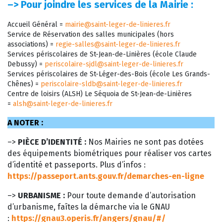
–>
Pour joindre les services de la Mairie :
Accueil Général =
mairie@saint-leger-de-linieres.fr
Service de Réservation des salles municipales (hors
associations) =
regie-salles@saint-leger-de-linieres.fr
Services périscolaires de St-Jean-de-Linières (école Claude
Debussy) =
periscolaire-sjdl@saint-leger-de-linieres.fr
Services périscolaires de St-Léger-des-Bois (école Les Grands-
Chênes) =
periscolaire-sldb@saint-leger-de-linieres.fr
Centre de loisirs (ALSH) Le Séquoia de St-Jean-de-Linières
=
alsh@saint-leger-de-linieres.fr
A NOTER :
–>
PIÈCE D’IDENTITÉ :
Nos Mairies ne sont pas dotées
des équipements biométriques pour réaliser vos cartes
d’identité et passeports. Plus d’infos :
https://passeport.ants.gouv.fr/demarches-en-ligne
–>
URBANISME :
Pour toute demande d’autorisation
d’urbanisme, faîtes la démarche via le GNAU
:
https://gnau3.operis.fr/angers/gnau/#/