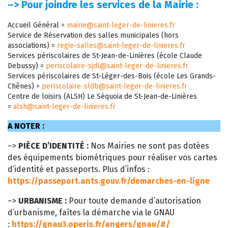
–>
Pour joindre les services de la Mairie :
Accueil Général =
mairie@saint-leger-de-linieres.fr
Service de Réservation des salles municipales (hors
associations) =
regie-salles@saint-leger-de-linieres.fr
Services périscolaires de St-Jean-de-Linières (école Claude
Debussy) =
periscolaire-sjdl@saint-leger-de-linieres.fr
Services périscolaires de St-Léger-des-Bois (école Les Grands-
Chênes) =
periscolaire-sldb@saint-leger-de-linieres.fr
Centre de loisirs (ALSH) Le Séquoia de St-Jean-de-Linières
=
alsh@saint-leger-de-linieres.fr
A NOTER :
–>
PIÈCE D’IDENTITÉ :
Nos Mairies ne sont pas dotées
des équipements biométriques pour réaliser vos cartes
d’identité et passeports. Plus d’infos :
https://passeport.ants.gouv.fr/demarches-en-ligne
–>
URBANISME :
Pour toute demande d’autorisation
d’urbanisme, faîtes la démarche via le GNAU
:
https://gnau3.operis.fr/angers/gnau/#/