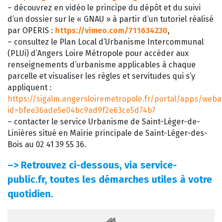
– découvrez en vidéo le principe du dépôt et du suivi
d’un dossier sur le « GNAU » à partir d’un tutoriel réalisé
par OPERIS :
https://vimeo.com/711634230
,
– consultez le Plan Local d’Urbanisme Intercommunal
(PLUi) d’Angers Loire Métropole pour accéder aux
renseignements d’urbanisme applicables à chaque
parcelle et visualiser les règles et servitudes qui s’y
appliquent :
https://sigalm.angersloiremetropole.fr/portal/apps/web
id=bfee36ade5e04bc9ad9f2e63ce5d74b7
– contacter le service Urbanisme de Saint-Léger-de-
Linières situé en Mairie principale de Saint-Léger-des-
Bois au 02 41 39 55 36.
–>
Retrouvez ci-dessous, via service-
public.fr, toutes les démarches utiles à votre
quotidien.