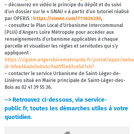
– découvrez en vidéo le principe du dépôt et du suivi
d’un dossier sur le « GNAU » à partir d’un tutoriel réalisé
par OPERIS :
https://vimeo.com/711634230
,
– consultez le Plan Local d’Urbanisme Intercommunal
(PLUi) d’Angers Loire Métropole pour accéder aux
renseignements d’urbanisme applicables à chaque
parcelle et visualiser les règles et servitudes qui s’y
appliquent :
https://sigalm.angersloiremetropole.fr/portal/apps/web
id=bfee36ade5e04bc9ad9f2e63ce5d74b7
– contacter le service Urbanisme de Saint-Léger-de-
Linières situé en Mairie principale de Saint-Léger-des-
Bois au 02 41 39 55 36.
–>
Retrouvez ci-dessous, via service-
public.fr, toutes les démarches utiles à votre
quotidien.