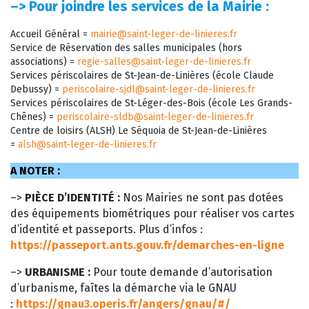
–>
Pour joindre les services de la Mairie :
Accueil Général =
mairie@saint-leger-de-linieres.fr
Service de Réservation des salles municipales (hors
associations) =
regie-salles@saint-leger-de-linieres.fr
Services périscolaires de St-Jean-de-Linières (école Claude
Debussy) =
periscolaire-sjdl@saint-leger-de-linieres.fr
Services périscolaires de St-Léger-des-Bois (école Les Grands-
Chênes) =
periscolaire-sldb@saint-leger-de-linieres.fr
Centre de loisirs (ALSH) Le Séquoia de St-Jean-de-Linières
=
alsh@saint-leger-de-linieres.fr
A NOTER :
–>
PIÈCE D’IDENTITÉ :
Nos Mairies ne sont pas dotées
des équipements biométriques pour réaliser vos cartes
d’identité et passeports. Plus d’infos :
https://passeport.ants.gouv.fr/demarches-en-ligne
–>
URBANISME :
Pour toute demande d’autorisation
d’urbanisme, faîtes la démarche via le GNAU
:
https://gnau3.operis.fr/angers/gnau/#/