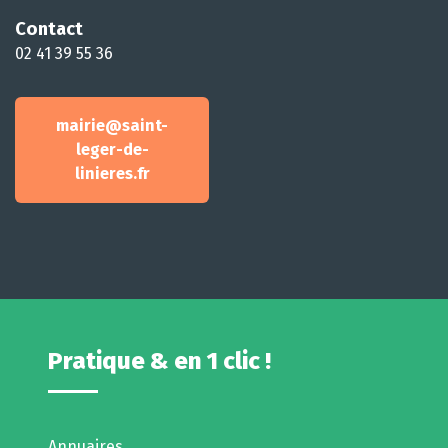
Contact
02 41 39 55 36
mairie@saint-
leger-de-
linieres.fr
Pratique & en 1 clic !
Annuaires