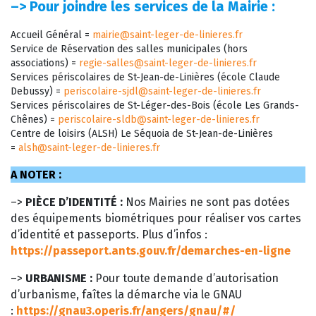
–>
Pour joindre les services de la Mairie :
Accueil Général =
mairie@saint-leger-de-linieres.fr
Service de Réservation des salles municipales (hors
associations) =
regie-salles@saint-leger-de-linieres.fr
Services périscolaires de St-Jean-de-Linières (école Claude
Debussy) =
periscolaire-sjdl@saint-leger-de-linieres.fr
Services périscolaires de St-Léger-des-Bois (école Les Grands-
Chênes) =
periscolaire-sldb@saint-leger-de-linieres.fr
Centre de loisirs (ALSH) Le Séquoia de St-Jean-de-Linières
=
alsh@saint-leger-de-linieres.fr
A NOTER :
–>
PIÈCE D’IDENTITÉ :
Nos Mairies ne sont pas dotées
des équipements biométriques pour réaliser vos cartes
d’identité et passeports. Plus d’infos :
https://passeport.ants.gouv.fr/demarches-en-ligne
–>
URBANISME :
Pour toute demande d’autorisation
d’urbanisme, faîtes la démarche via le GNAU
:
https://gnau3.operis.fr/angers/gnau/#/