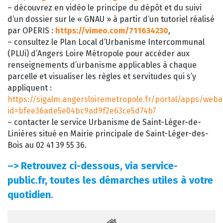
– découvrez en vidéo le principe du dépôt et du suivi
d’un dossier sur le « GNAU » à partir d’un tutoriel réalisé
par OPERIS :
https://vimeo.com/711634230
,
– consultez le Plan Local d’Urbanisme Intercommunal
(PLUi) d’Angers Loire Métropole pour accéder aux
renseignements d’urbanisme applicables à chaque
parcelle et visualiser les règles et servitudes qui s’y
appliquent :
https://sigalm.angersloiremetropole.fr/portal/apps/web
id=bfee36ade5e04bc9ad9f2e63ce5d74b7
– contacter le service Urbanisme de Saint-Léger-de-
Linières situé en Mairie principale de Saint-Léger-des-
Bois au 02 41 39 55 36.
–>
Retrouvez ci-dessous, via service-
public.fr, toutes les démarches utiles à votre
quotidien.