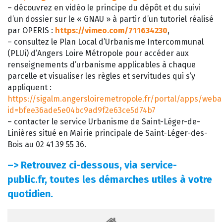
– découvrez en vidéo le principe du dépôt et du suivi
d’un dossier sur le « GNAU » à partir d’un tutoriel réalisé
par OPERIS :
https://vimeo.com/711634230
,
– consultez le Plan Local d’Urbanisme Intercommunal
(PLUi) d’Angers Loire Métropole pour accéder aux
renseignements d’urbanisme applicables à chaque
parcelle et visualiser les règles et servitudes qui s’y
appliquent :
https://sigalm.angersloiremetropole.fr/portal/apps/web
id=bfee36ade5e04bc9ad9f2e63ce5d74b7
– contacter le service Urbanisme de Saint-Léger-de-
Linières situé en Mairie principale de Saint-Léger-des-
Bois au 02 41 39 55 36.
–>
Retrouvez ci-dessous, via service-
public.fr, toutes les démarches utiles à votre
quotidien.