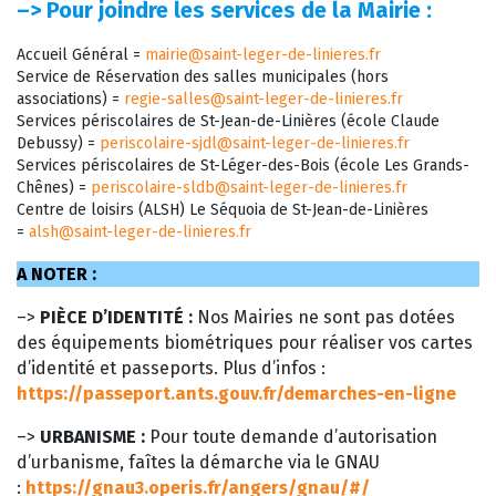
–>
Pour joindre les services de la Mairie :
Accueil Général =
mairie@saint-leger-de-linieres.fr
Service de Réservation des salles municipales (hors
associations) =
regie-salles@saint-leger-de-linieres.fr
Services périscolaires de St-Jean-de-Linières (école Claude
Debussy) =
periscolaire-sjdl@saint-leger-de-linieres.fr
Services périscolaires de St-Léger-des-Bois (école Les Grands-
Chênes) =
periscolaire-sldb@saint-leger-de-linieres.fr
Centre de loisirs (ALSH) Le Séquoia de St-Jean-de-Linières
=
alsh@saint-leger-de-linieres.fr
A NOTER :
–>
PIÈCE D’IDENTITÉ :
Nos Mairies ne sont pas dotées
des équipements biométriques pour réaliser vos cartes
d’identité et passeports. Plus d’infos :
https://passeport.ants.gouv.fr/demarches-en-ligne
–>
URBANISME :
Pour toute demande d’autorisation
d’urbanisme, faîtes la démarche via le GNAU
:
https://gnau3.operis.fr/angers/gnau/#/