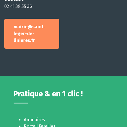
02 41 39 55 36
mairie@saint-
leger-de-
linieres.fr
Pratique & en 1 clic !
Annuaires
Portail Familles