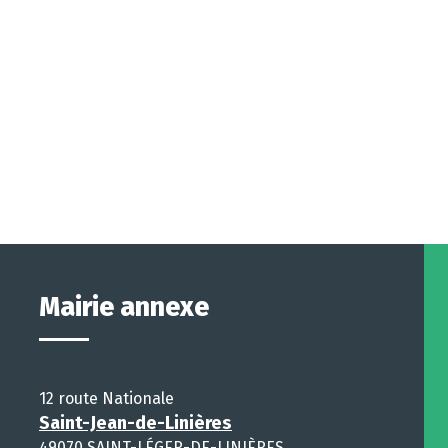
Mairie annexe
12 route Nationale
Saint-Jean-de-Linières
49070 SAINT-LÉGER-DE-LINIÈRES