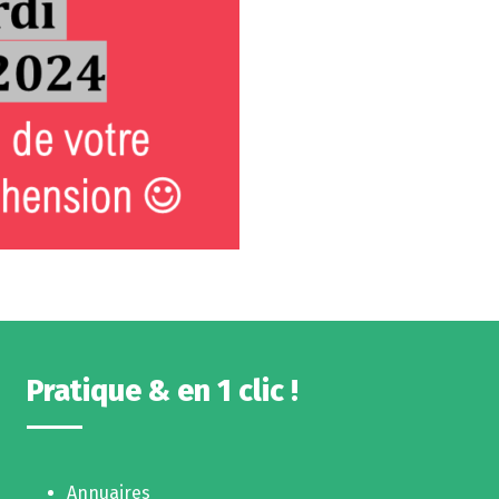
Pratique & en 1 clic !
Annuaires