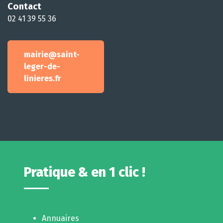
Contact
02 41 39 55 36
mairie@saint-
leger-de-
linieres.fr
Pratique & en 1 clic !
Annuaires