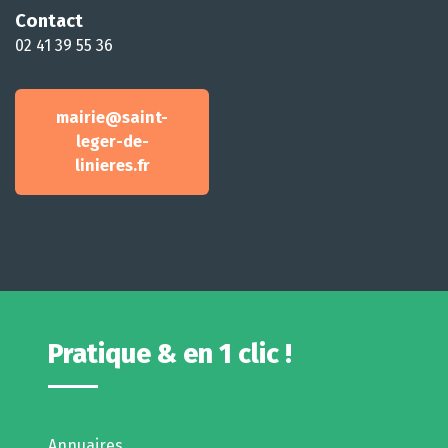
Contact
02 41 39 55 36
mairie@saint-
leger-de-
linieres.fr
Pratique & en 1 clic !
Annuaires