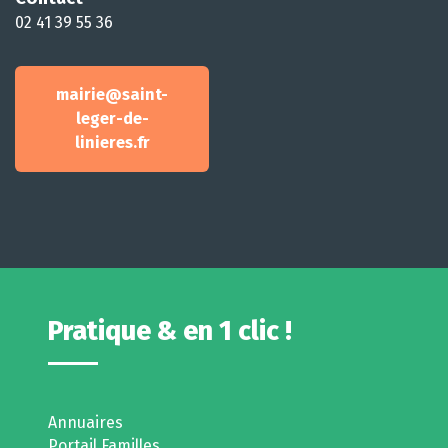
02 41 39 55 36
mairie@saint-
leger-de-
linieres.fr
Pratique & en 1 clic !
Annuaires
Portail Familles