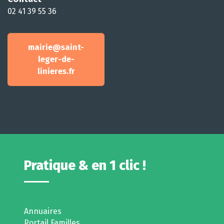
02 41 39 55 36
mairie@saint-
leger-de-
linieres.fr
Pratique & en 1 clic !
Annuaires
Portail Familles