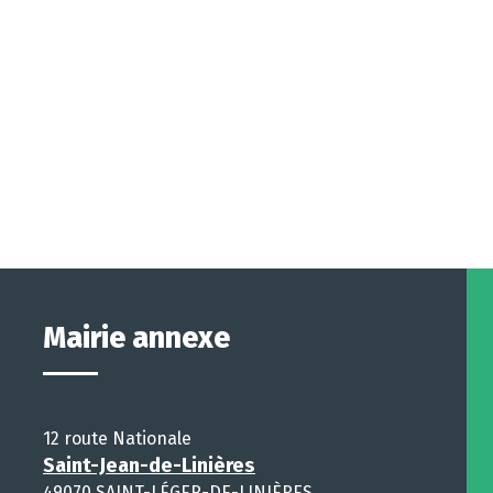
Mairie annexe
12 route Nationale
Saint-Jean-de-Linières
49070 SAINT-LÉGER-DE-LINIÈRES