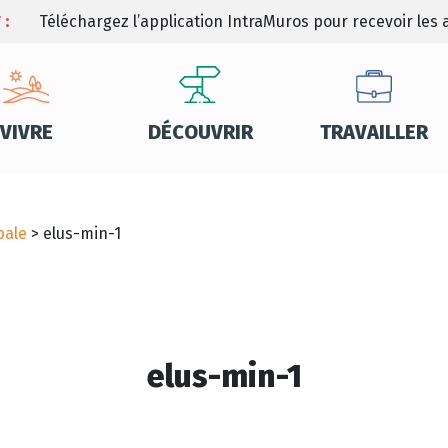
 :
Téléchargez l’application IntraMuros pour recevoir les a
VIVRE
DÉCOUVRIR
TRAVAILLER
pale
>
elus-min-1
elus-min-1