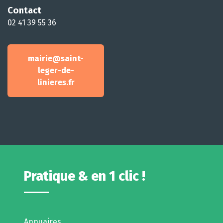
Contact
02 41 39 55 36
mairie@saint-
leger-de-
linieres.fr
Pratique & en 1 clic !
Annuaires