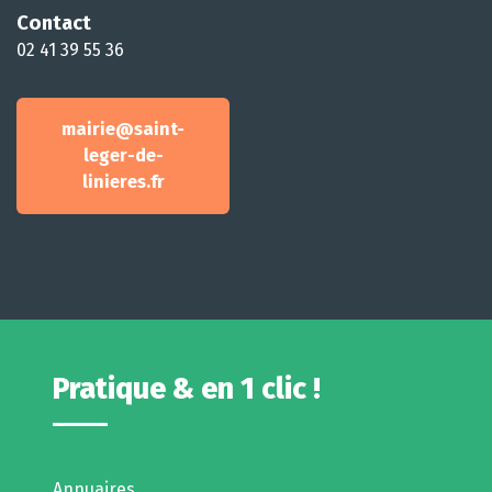
Contact
02 41 39 55 36
mairie@saint-
leger-de-
linieres.fr
Pratique & en 1 clic !
Annuaires