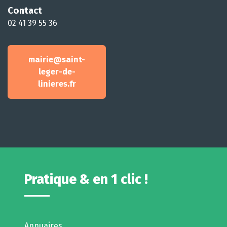
Contact
02 41 39 55 36
mairie@saint-
leger-de-
linieres.fr
Pratique & en 1 clic !
Annuaires