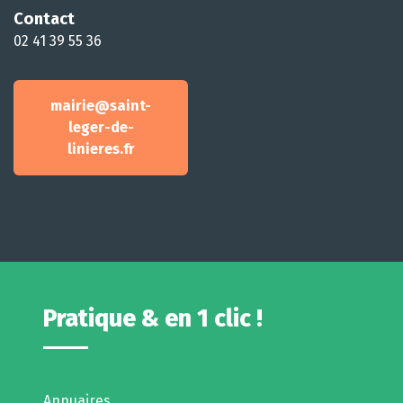
Contact
02 41 39 55 36
mairie@saint-
leger-de-
linieres.fr
Pratique & en 1 clic !
Annuaires