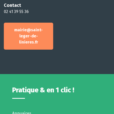
Contact
02 41 39 55 36
mairie@saint-
leger-de-
linieres.fr
Pratique & en 1 clic !
Annuaires