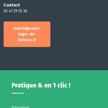
Contact
02 41 39 55 36
mairie@saint-
leger-de-
linieres.fr
Pratique & en 1 clic !
Annuaires